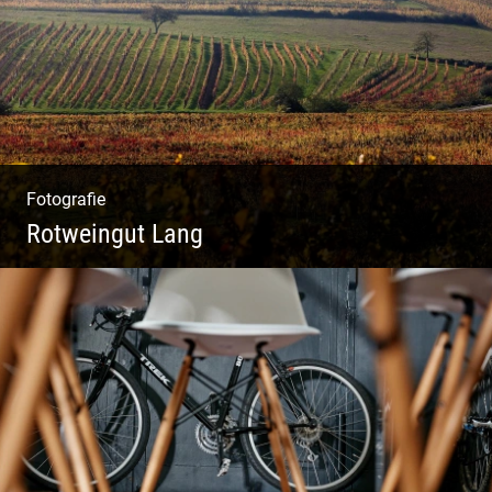
Fotografie
Rotweingut Lang
Rotweine aus Österreich | Genussvolle
Weinprobe | Herbstliche Weinberge | Uriger
Weinkeller