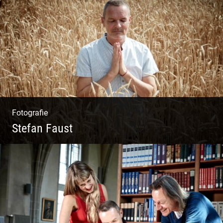
Wunderbare Architektur, außergewöhnliches
Design – eine Oase der Ruhe und
Entspannung. Ausgedehnte Fotostrecke
Fotografie
Stefan Faust
Yoga & Meditation