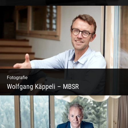
Coaching, Frauenkreise, Trantric Yoga:
Esther Greter
Fotografie
Wolfgang Käppeli – MBSR
Shooting: Achtsamkeitstrainer