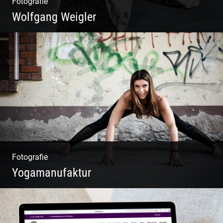
Fotografie
Wolfgang Weigler
W.U.F.O. Food Orbiter | Event Gastronomie |
Catering Service | Essen & Trinken
Fotografie
Yogamanufaktur
Yoga | Fashion | Cool & symphatisch