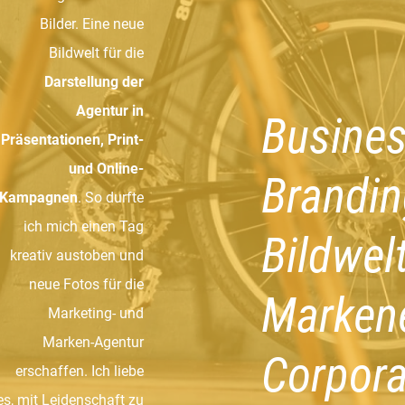
Bilder. Eine neue
Bildwelt für die
Darstellung der
Agentur
in
Busines
Präsentationen, Print-
und Online-
Brandin
Kampagnen
. So durfte
ich mich einen Tag
Bildwelt
kreativ austoben und
neue Fotos für die
Markene
Marketing- und
Marken-Agentur
Corpora
erschaffen. Ich liebe
es, mit Leidenschaft zu