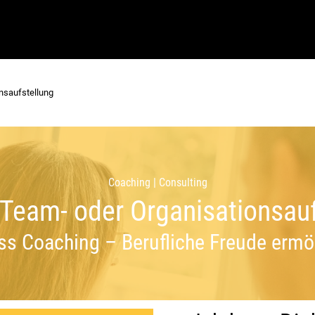
nsaufstellung
Coaching
|
Consulting
 Team- oder Organisationsau
ss Coaching – Berufliche Freude ermö