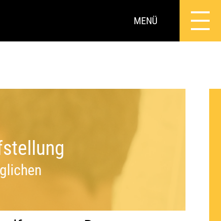
MENÜ
fstellung
glichen