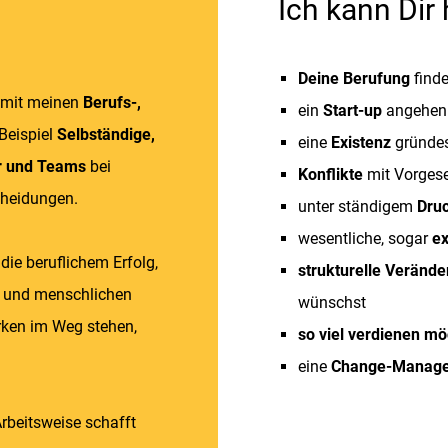
Ich kann Dir
Deine Berufung
find
 mit meinen
Berufs-,
ein
Start-up
angehen 
eispiel
Selbständige,
eine
Existenz
gründe
er und Teams
bei
Konflikte
mit Vorgese
cheidungen.
unter ständigem
Dru
wesentliche, sogar
ex
, die beruflichem Erfolg,
strukturelle Veränd
en und menschlichen
wünschst
rken im Weg stehen,
so viel verdienen mö
eine
Change-Manag
rbeitsweise schafft