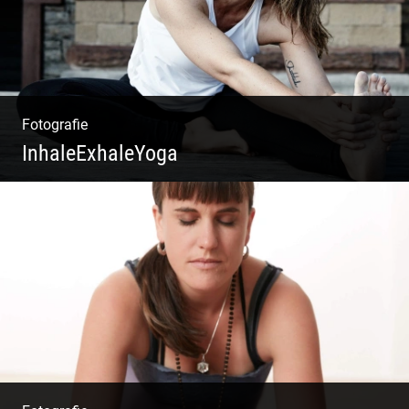
Fotografie
InhaleExhaleYoga
Streetart Yoga | Kraft & Ausdauer |
Crossover Stil | Körper & Geist