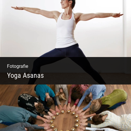
Mode|Menschen|Magazin
Fotografie
Yoga Asanas
Virabhadrasana II oder Krieger II – Anleitung
für den Blog