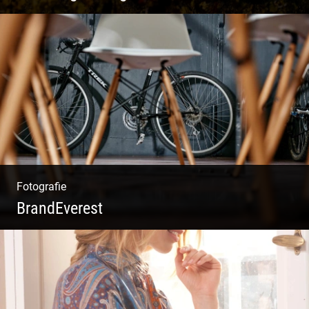
Rotweine aus Österreich | Genussvolle
Weinprobe | Herbstliche Weinberge | Uriger
Weinkeller
Fotografie
BrandEverest
Kommunikationsfotografie | Branding mit
Bildwelten | Markenerlebnisse | Corporate
Design