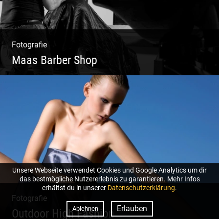
Fotografie
Maas Barber Shop
Coole Bartstyles | Haircut & Shave | Farbe
& Schnitt | Creating Men
Unsere Webseite verwendet Cookies und Google Analytics um dir
das bestmögliche Nutzererlebnis zu garantieren. Mehr Infos
erhältst du in unserer
Datenschutzerklärung
.
Fotografie
Erlauben
Ablehnen
Outdoor High Fashion