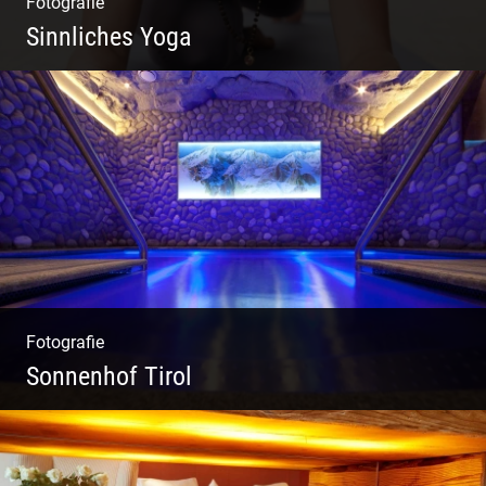
Fotografie
Sinnliches Yoga
Tantrisches Yoga voller Poesie und
Sinnlichkeit
Fotografie
Sonnenhof Tirol
Freundliches Team | Moderne Zimmer |
Luxuriöser Spa | Coole Köche