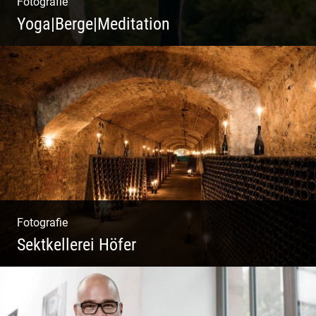
Fotografie
Yoga|Berge|Meditation
Freiheit genießen | Körper, Geist und Energie
| Ruhe und Entspannung | Bewusstsein für
Natur
Fotografie
Sektkellerei Höfer
Sekt Perlen | Tiefe Keller | Coole Kerle |
Idyllische Weinberge