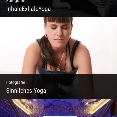
Fotografie
InhaleExhaleYoga
Streetart Yoga | Kraft & Ausdauer |
Crossover Stil | Körper & Geist
Fotografie
Sinnliches Yoga
Tantrisches Yoga voller Poesie und
Sinnlichkeit