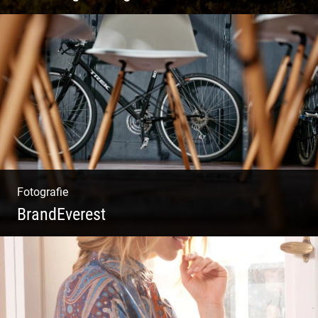
Rotweine aus Österreich | Genussvolle
Weinprobe | Herbstliche Weinberge | Uriger
Weinkeller
Fotografie
BrandEverest
Kommunikationsfotografie | Branding mit
Bildwelten | Markenerlebnisse | Corporate
Design