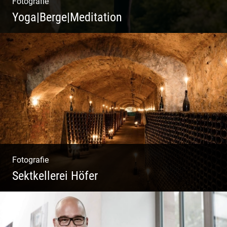
Fotografie
Yoga|Berge|Meditation
Freiheit genießen | Körper, Geist und Energie
| Ruhe und Entspannung | Bewusstsein für
Natur
Fotografie
Sektkellerei Höfer
Sekt Perlen | Tiefe Keller | Coole Kerle |
Idyllische Weinberge