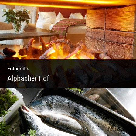
Moderne Architektur | Offen & Futuristisch |
Foyer Gestaltung | Weite Räume
Fotografie
Alpbacher Hof
Liebevolles Design | Moderne Zimmer |
Luxuriöser Spa | Alpiner Stil