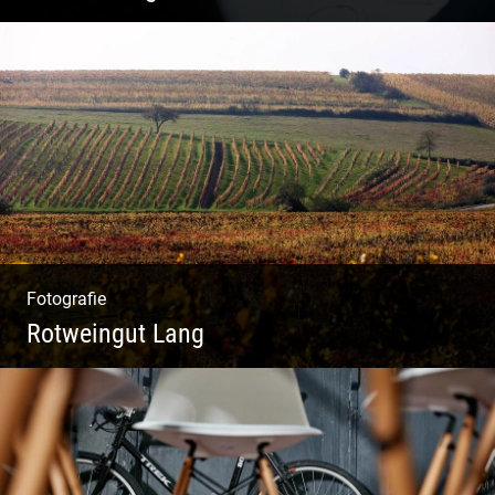
Systemisches Coaching & Systemische
Aufstellung
Fotografie
Rotweingut Lang
Rotweine aus Österreich | Genussvolle
Weinprobe | Herbstliche Weinberge | Uriger
Weinkeller