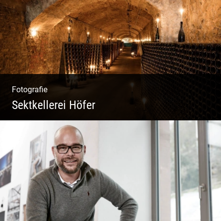
Natur
Fotografie
Sektkellerei Höfer
Sekt Perlen | Tiefe Keller | Coole Kerle |
Idyllische Weinberge