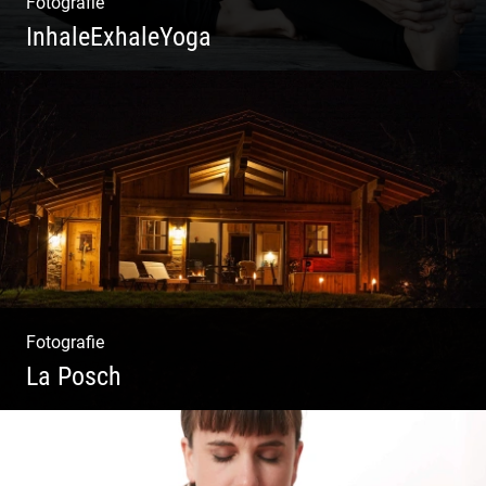
Fotografie
InhaleExhaleYoga
Streetart Yoga | Kraft & Ausdauer |
Crossover Stil | Körper & Geist
Fotografie
La Posch
Kuschelige Chalets | Traumhaftes Tirol |
Luxuriöse Auszeit | Alpiner Lifestyle