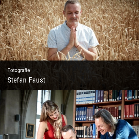
Wunderbare Architektur, außergewöhnliches
Design – eine Oase der Ruhe und
Entspannung. Ausgedehnte Fotostrecke
Fotografie
Stefan Faust
Yoga & Meditation