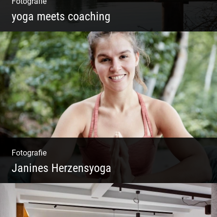
Fotografie
yoga meets coaching
Sonnengruß Katharina Kirchner
Fotografie
Janines Herzensyoga
Spontanes Yoga-Shooting