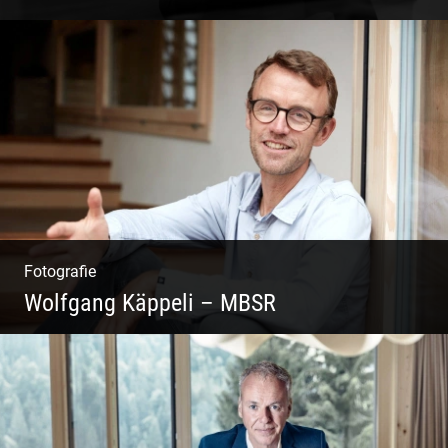
Coaching, Frauenkreise, Trantric Yoga:
Esther Greter
Fotografie
Wolfgang Käppeli – MBSR
Shooting: Achtsamkeitstrainer