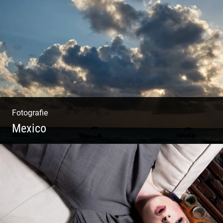
Wunderschöne Dirndl | Harmonische
Farben | Originelle Details | Edle Stoffe
Fotografie
Mexico
Travelling Mexico | Tulum Sunsets | Yellow
Izamal | Isla Holbox