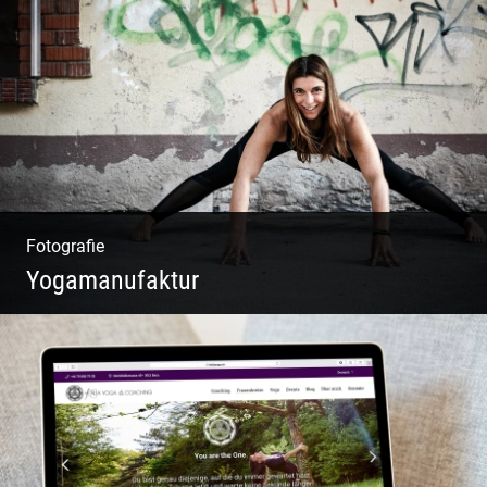
W.U.F.O. Food Orbiter | Event Gastronomie |
Catering Service | Essen & Trinken
Fotografie
Yogamanufaktur
Yoga | Fashion | Cool & symphatisch