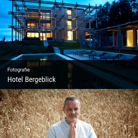
Kuhportraits
Fotografie
Hotel Bergeblick
Wunderbare Architektur, außergewöhnliches
Design – eine Oase der Ruhe und
Entspannung. Ausgedehnte Fotostrecke