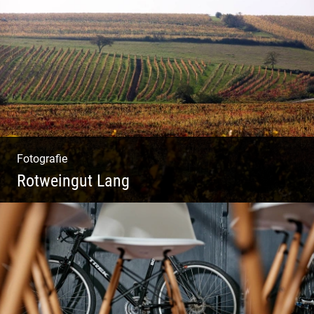
Systemisches Coaching & Systemische
Aufstellung
Fotografie
Rotweingut Lang
Rotweine aus Österreich | Genussvolle
Weinprobe | Herbstliche Weinberge | Uriger
Weinkeller