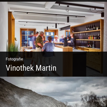
Leben im Kloster. Nur anders. Feinste
Architektur(Fotografie)
Fotografie
Vinothek Martin
Shooting Vinothek und Ferienwohnung