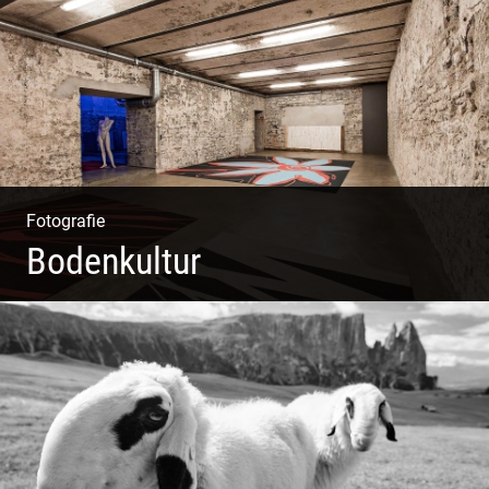
Weltoffen | Gastro & Events
Fotografie
Bodenkultur
Boden & Raumausstattung | Imposantes Gewölbe |
Großzügige Räume | Vintage Stil