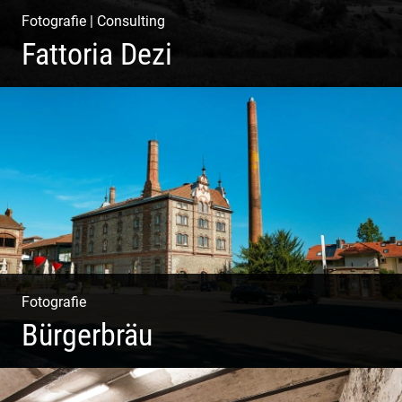
Fotografie
|
Consulting
Fattoria Dezi
Konzeption & Gestaltung | Übersetzung & Medien |
Fotografie & Texting | Feine Weine
Fotografie
Bürgerbräu
Gewerbe & Handwerk | Kultur & Kreativität | Urban &