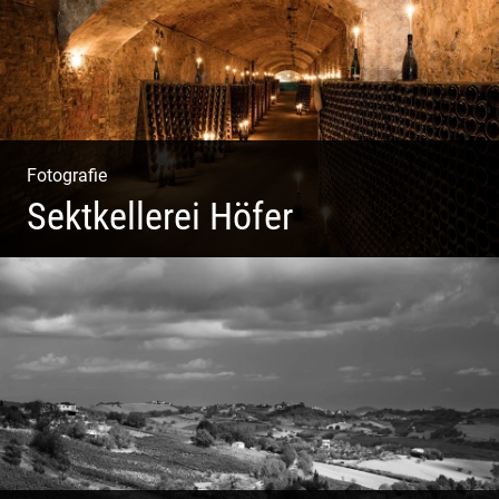
Fotografie
Sektkellerei Höfer
Sekt Perlen | Tiefe Keller | Coole Kerle | Idyllische
Weinberge