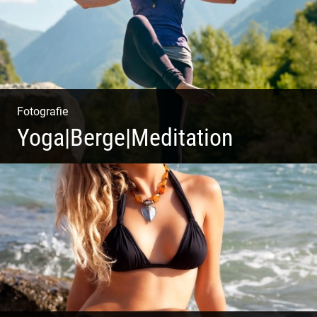
Fotografie
Yoga|Berge|Meditation
Freiheit genießen | Körper, Geist und Energie | Ruhe
und Entspannung | Bewusstsein für Natur