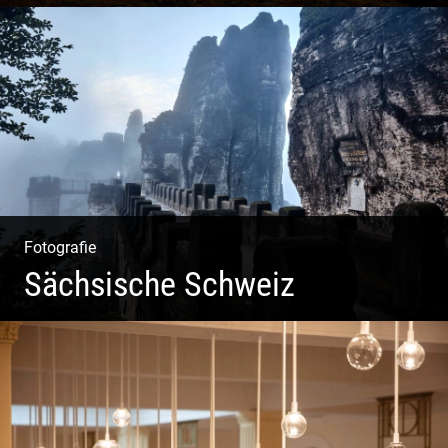
Impressionen Gornergrat & Berner Oberland
Fotografie
Sächsische Schweiz
Morgendliche Mystik im Elbsandsteingebirge