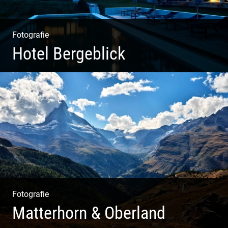
Fotografie
Hotel Bergeblick
Wunderbare Architektur, außergewöhnliches Design –
eine Oase der Ruhe und Entspannung. Ausgedehnte
Fotostrecke
Fotografie
Matterhorn & Oberland