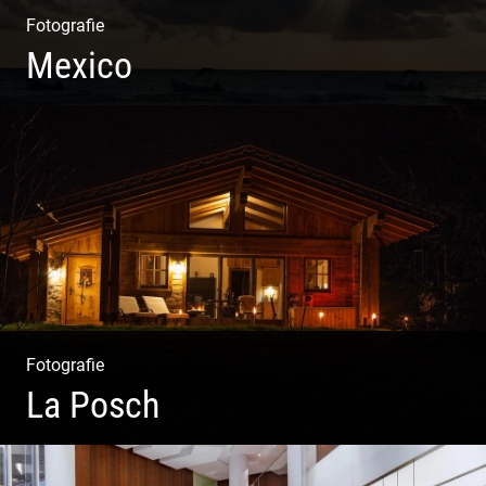
Fotografie
Mexico
Travelling Mexico | Tulum Sunsets | Yellow Izamal | Isla
Holbox
Fotografie
La Posch
Kuschelige Chalets | Traumhaftes Tirol | Luxuriöse