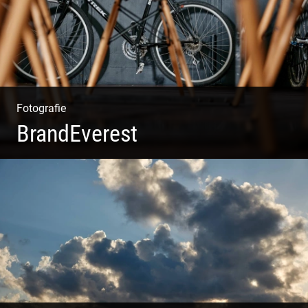
Fotografie
BrandEverest
Kommunikationsfotografie | Branding mit Bildwelten |
Markenerlebnisse | Corporate Design