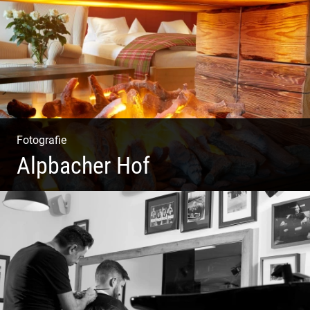
Coole Köche
Fotografie
Alpbacher Hof
Liebevolles Design | Moderne Zimmer | Luxuriöser Spa |
Alpiner Stil