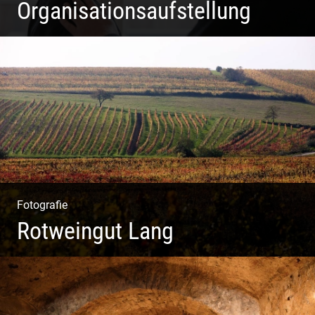
Organisationsaufstellung
Business Coaching – Berufliche Freude ermöglichen
Fotografie
Rotweingut Lang
Rotweine aus Österreich | Genussvolle Weinprobe |
Herbstliche Weinberge | Uriger Weinkeller