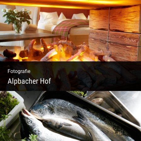
Moderne Architektur | Offen & Futuristisch |
Foyer Gestaltung | Weite Räume
Fotografie
Alpbacher Hof
Liebevolles Design | Moderne Zimmer |
Luxuriöser Spa | Alpiner Stil