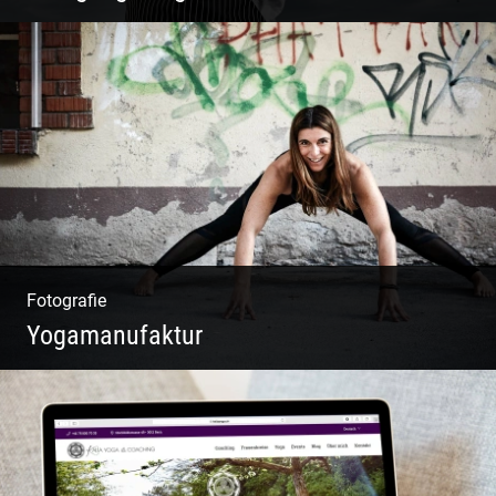
W.U.F.O. Food Orbiter | Event Gastronomie |
Catering Service | Essen & Trinken
Fotografie
Yogamanufaktur
Yoga | Fashion | Cool & symphatisch