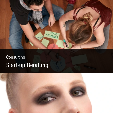
Business Coaching – Berufliche Freude
ermöglichen
Consulting
Start-up Beratung
Du beginnst Dein Eigenes zu erschaffen und
weißt nicht, wo du beginnen sollst?