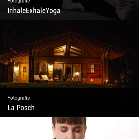
Fotografie
InhaleExhaleYoga
Streetart Yoga | Kraft & Ausdauer |
Crossover Stil | Körper & Geist
Fotografie
La Posch
Kuschelige Chalets | Traumhaftes Tirol |
Luxuriöse Auszeit | Alpiner Lifestyle