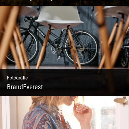
Rotweine aus Österreich | Genussvolle
Weinprobe | Herbstliche Weinberge | Uriger
Weinkeller
Fotografie
BrandEverest
Kommunikationsfotografie | Branding mit
Bildwelten | Markenerlebnisse | Corporate
Design