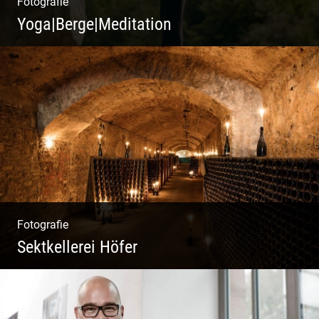
Fotografie
Yoga|Berge|Meditation
Freiheit genießen | Körper, Geist und Energie
| Ruhe und Entspannung | Bewusstsein für
Natur
Fotografie
Sektkellerei Höfer
Sekt Perlen | Tiefe Keller | Coole Kerle |
Idyllische Weinberge