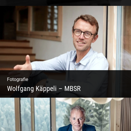
Coaching, Frauenkreise, Trantric Yoga:
Esther Greter
Fotografie
Wolfgang Käppeli – MBSR
Shooting: Achtsamkeitstrainer