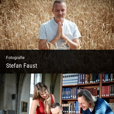
Wunderbare Architektur, außergewöhnliches
Design – eine Oase der Ruhe und
Entspannung. Ausgedehnte Fotostrecke
Fotografie
Stefan Faust
Yoga & Meditation