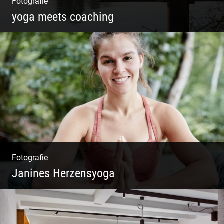
Fotografie
yoga meets coaching
Sonnengruß Katharina Kirchner
Fotografie
Janines Herzensyoga
Spontanes Yoga-Shooting