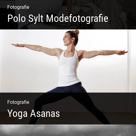
Fotografie
Polo Sylt Modefotografie
Polo Sylt Modefotografie
Fotografie
Yoga Asanas
Virabhadrasana II oder Krieger II – Anleitung für den