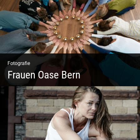
Details | Edle Stoffe
Fotografie
Frauen Oase Bern
Yoga Fotografie | Magische Momente | Bunte Farben |
Wilde Formen