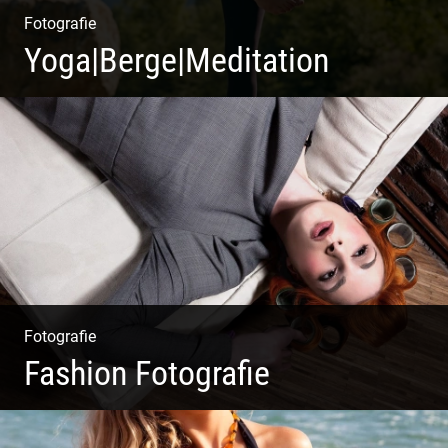
Fotografie
Yoga|Berge|Meditation
Freiheit genießen | Körper, Geist und Energie | Ruhe
und Entspannung | Bewusstsein für Natur
Fotografie
Fashion Fotografie
Mode|Menschen|Magazin