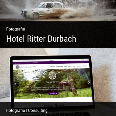
Fotografie
Hotel Ritter Durbach
Matsch|Oldtimer|Männer|Spass
Fotografie
|
Consulting