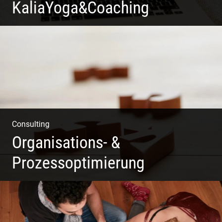
KaliaYoga&Coaching
Pint- & Webdesign, Fotografie & Corporate-Design
Consulting
Organisations- &
Prozessoptimierung
Erfolg ermöglichen durch Klarheit in der Vision