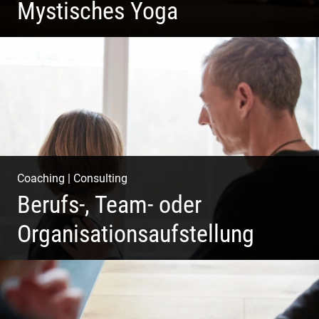
Mystisches Yoga
Yoga und Meditation – mystisch inszeniert
Coaching
|
Consulting
Berufs-, Team- oder
Organisationsaufstellung
Business Coaching – Berufliche Freude ermöglichen