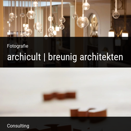
Fotografie
archicult | breunig architekten
Wasser im Fluss der Kurstadt
Consulting