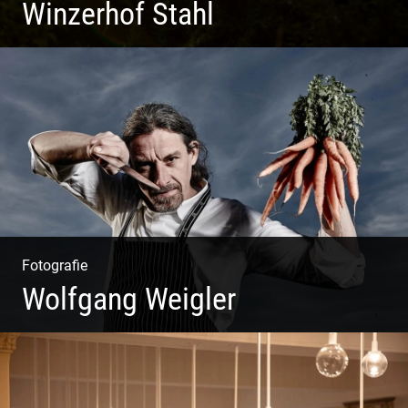
Winzerhof Stahl
Ganz neu durfte es werden. Alles. Fotos. Web. Shop.
Fotografie
Wolfgang Weigler
W.U.F.O. Food Orbiter | Event Gastronomie | Catering
Service | Essen & Trinken