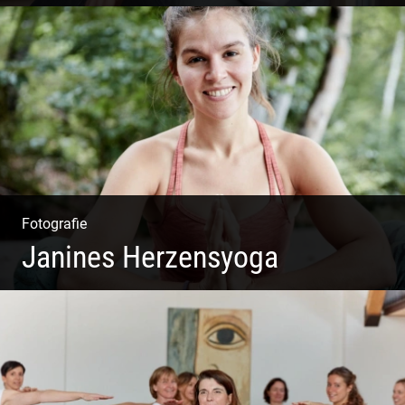
Shooting: Achtsamkeitstrainer
Fotografie
Janines Herzensyoga
Spontanes Yoga-Shooting