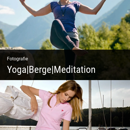
Herbstliche Weinberge | Uriger Weinkeller
Fotografie
Yoga|Berge|Meditation
Freiheit genießen | Körper, Geist und Energie | Ruhe
und Entspannung | Bewusstsein für Natur