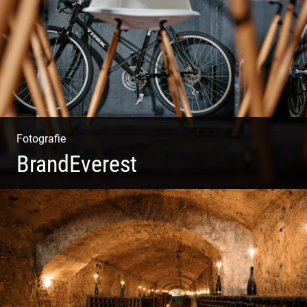
wo du beginnen sollst?
Fotografie
BrandEverest
Kommunikationsfotografie | Branding mit Bildwelten |
Markenerlebnisse | Corporate Design