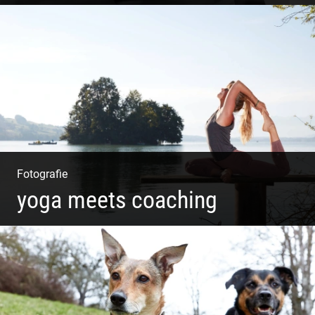
Coaching, Frauenkreise, Trantric Yoga: Esther Greter
Fotografie
yoga meets coaching
Sonnengruß Katharina Kirchner