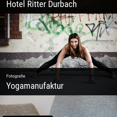
Hotel Ritter Durbach
Matsch|Oldtimer|Männer|Spass
Fotografie
Yogamanufaktur
Yoga | Fashion | Cool & symphatisch