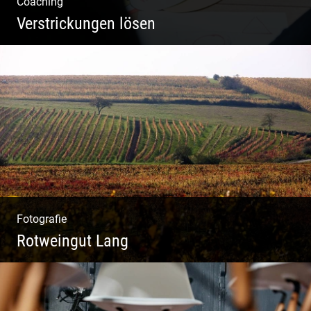
Coaching
Verstrickungen lösen
Systemisches Coaching & Systemische
Aufstellung
Fotografie
Rotweingut Lang
Rotweine aus Österreich | Genussvolle
Weinprobe | Herbstliche Weinberge | Uriger