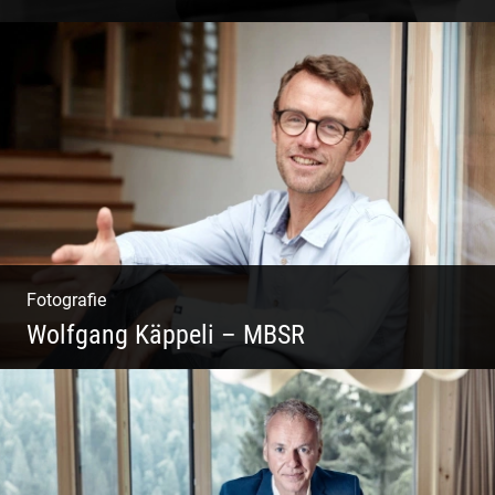
Coaching, Frauenkreise, Trantric Yoga:
Esther Greter
Fotografie
Wolfgang Käppeli – MBSR
Shooting: Achtsamkeitstrainer