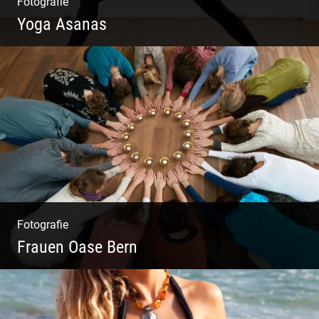
Fotografie
Yoga Asanas
Virabhadrasana II oder Krieger II – Anleitung
für den Blog
Fotografie
Frauen Oase Bern
Yoga Fotografie | Magische Momente | Bunte
Farben | Wilde Formen