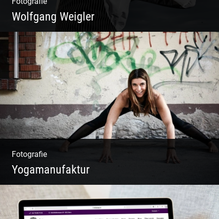
Fotografie
Wolfgang Weigler
W.U.F.O. Food Orbiter | Event Gastronomie |
Catering Service | Essen & Trinken
Fotografie
Yogamanufaktur
Yoga | Fashion | Cool & symphatisch