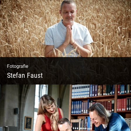
Wunderbare Architektur, außergewöhnliches
Design – eine Oase der Ruhe und
Entspannung. Ausgedehnte Fotostrecke
Fotografie
Stefan Faust
Yoga & Meditation