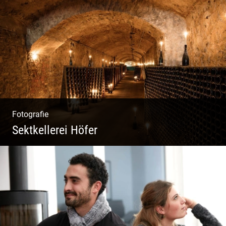
Freiheit genießen | Körper, Geist und Energie
| Ruhe und Entspannung | Bewusstsein für
Natur
Fotografie
Sektkellerei Höfer
Sekt Perlen | Tiefe Keller | Coole Kerle |
Idyllische Weinberge