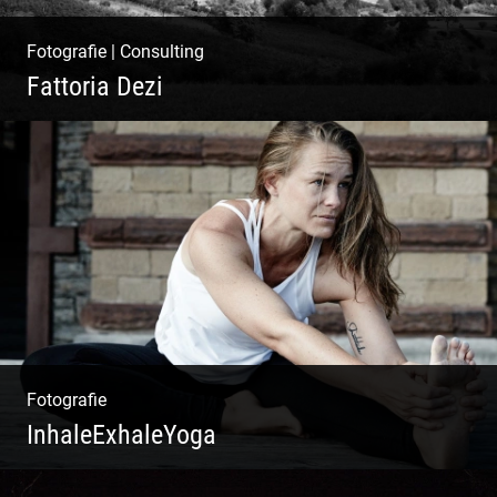
Fotografie
|
Consulting
Fattoria Dezi
Konzeption & Gestaltung |
Übersetzung & Medien | Fotografie &
Texting | Feine Weine
Fotografie
InhaleExhaleYoga