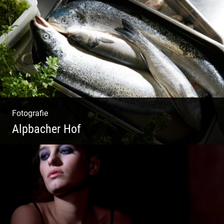
Liebevolles Design | Moderne Zimmer |
Luxuriöser Spa | Alpiner Stil
Fotografie
Alpbacher Hof
Vorzügliche Weine | Gourmet Küche | Feiste
Kulinarik | Genuss Urlaub