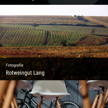
Systemisches Coaching & Systemische
Aufstellung
Fotografie
Rotweingut Lang
Rotweine aus Österreich | Genussvolle
Weinprobe | Herbstliche Weinberge | Uriger
Weinkeller