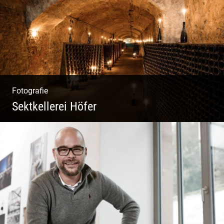
Natur
Fotografie
Sektkellerei Höfer
Sekt Perlen | Tiefe Keller | Coole Kerle |
Idyllische Weinberge