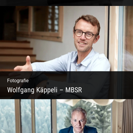
Coaching, Frauenkreise, Trantric Yoga:
Esther Greter
Fotografie
Wolfgang Käppeli – MBSR
Shooting: Achtsamkeitstrainer