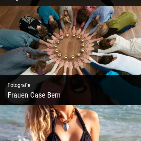
Virabhadrasana II oder Krieger II – Anleitung
für den Blog
Fotografie
Frauen Oase Bern
Yoga Fotografie | Magische Momente | Bunte
Farben | Wilde Formen