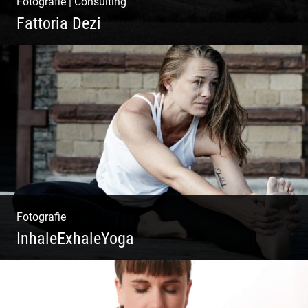
Fotografie
|
Consulting
Fattoria Dezi
Konzeption & Gestaltung |
Übersetzung & Medien | Fotografie &
Texting | Feine Weine
Fotografie
InhaleExhaleYoga
Streetart Yoga | Kraft & Ausdauer |
Crossover Stil | Körper & Geist