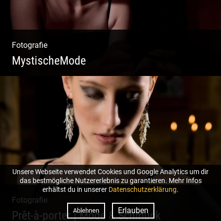
Fotografie
MystischeMode
Mystische Modefotografie
Unsere Webseite verwendet Cookies und Google Analytics um dir
das bestmögliche Nutzererlebnis zu garantieren. Mehr Infos
erhältst du in unserer
Datenschutzerklärung
.
Fotografie
Erlauben
Ablehnen
Prêt-à-porter | Mode & Schmuck