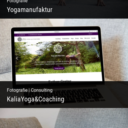
Fotografie
Yogamanufaktur
Yoga | Fashion | Cool & symphatisch
Fotografie
|
Consulting
KaliaYoga&Coaching
Pint- & Webdesign, Fotografie & Corporate-
Design