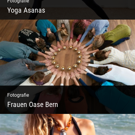
Fotografie
Yoga Asanas
Virabhadrasana II oder Krieger II – Anleitung
für den Blog
Fotografie
Frauen Oase Bern
Yoga Fotografie | Magische Momente | Bunte
Farben | Wilde Formen