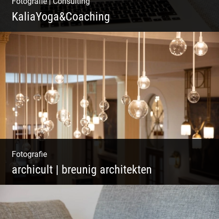
Fotografie
|
Consulting
KaliaYoga&Coaching
Pint- & Webdesign, Fotografie & Corporate-
Design
Fotografie
archicult | breunig architekten
Wasser im Fluss der Kurstadt