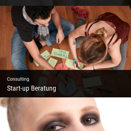
Einzel Coaching – Wir erobern DEIN Leben
zurück
Consulting
Start-up Beratung
Du beginnst Dein Eigenes zu erschaffen und
weißt nicht, wo du beginnen sollst?