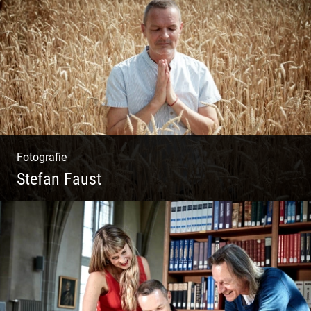
Wunderbare Architektur, außergewöhnliches
Design – eine Oase der Ruhe und
Entspannung. Ausgedehnte Fotostrecke
Fotografie
Stefan Faust
Yoga & Meditation