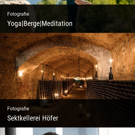
Fotografie
Yoga|Berge|Meditation
Freiheit genießen | Körper, Geist und Energie
| Ruhe und Entspannung | Bewusstsein für
Natur
Fotografie
Sektkellerei Höfer