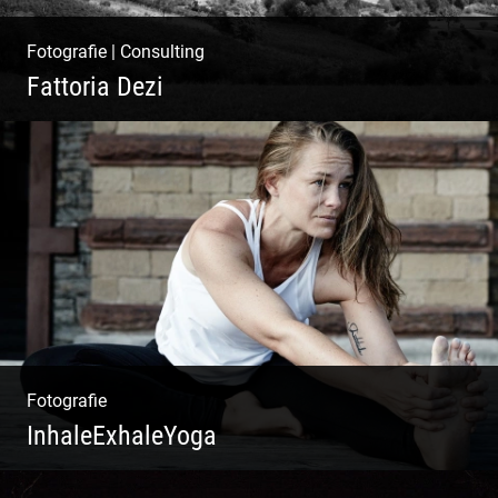
Fotografie
|
Consulting
Fattoria Dezi
Konzeption & Gestaltung |
Übersetzung & Medien | Fotografie &
Texting | Feine Weine
Fotografie
InhaleExhaleYoga