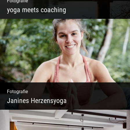
Fotografie
yoga meets coaching
Sonnengruß Katharina Kirchner
Fotografie
Janines Herzensyoga
Spontanes Yoga-Shooting