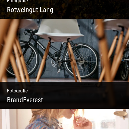
Fotografie
Rotweingut Lang
Rotweine aus Österreich | Genussvolle
Weinprobe | Herbstliche Weinberge | Uriger
Weinkeller
Fotografie
BrandEverest
Kommunikationsfotografie | Branding mit
Bildwelten | Markenerlebnisse | Corporate