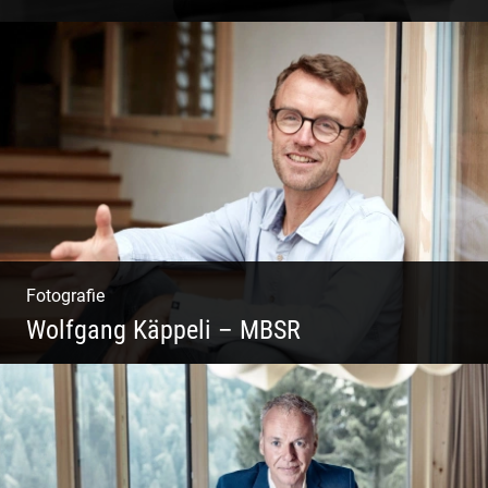
Coaching, Frauenkreise, Trantric Yoga:
Esther Greter
Fotografie
Wolfgang Käppeli – MBSR
Shooting: Achtsamkeitstrainer