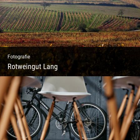
Fotografie
Rotweingut Lang
Rotweine aus Österreich | Genussvolle
Weinprobe | Herbstliche Weinberge | Uriger
Weinkeller