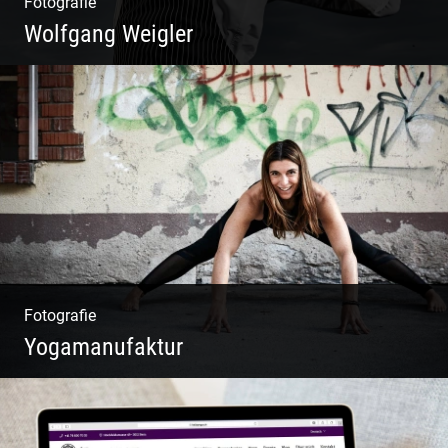
Fotografie
Wolfgang Weigler
W.U.F.O. Food Orbiter | Event Gastronomie |
Catering Service | Essen & Trinken
Fotografie
Yogamanufaktur
Yoga | Fashion | Cool & symphatisch