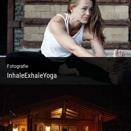
Konzeption & Gestaltung |
Übersetzung & Medien | Fotografie &
Texting | Feine Weine
Fotografie
InhaleExhaleYoga
Streetart Yoga | Kraft & Ausdauer |
Crossover Stil | Körper & Geist