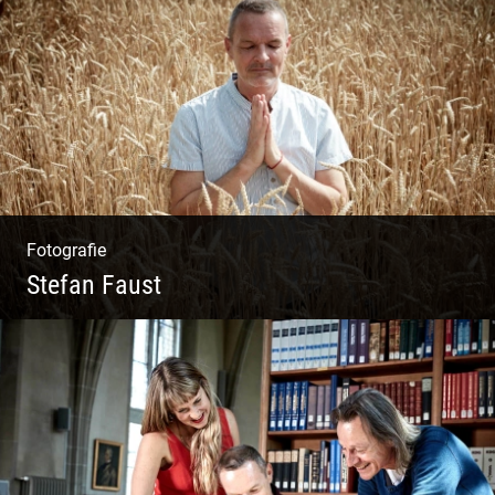
Wunderbare Architektur, außergewöhnliches
Design – eine Oase der Ruhe und
Entspannung. Ausgedehnte Fotostrecke
Fotografie
Stefan Faust
Yoga & Meditation