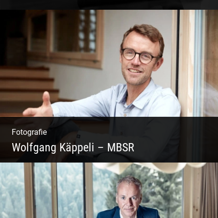
Coaching, Frauenkreise, Trantric Yoga:
Esther Greter
Fotografie
Wolfgang Käppeli – MBSR
Shooting: Achtsamkeitstrainer