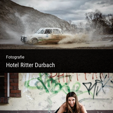
Ein herzliches Team
Fotografie
Hotel Ritter Durbach
Matsch|Oldtimer|Männer|Spass