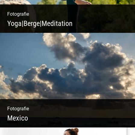
Fotografie
Yoga|Berge|Meditation
Freiheit genießen | Körper, Geist und Energie
| Ruhe und Entspannung | Bewusstsein für
Natur
Fotografie
Mexico