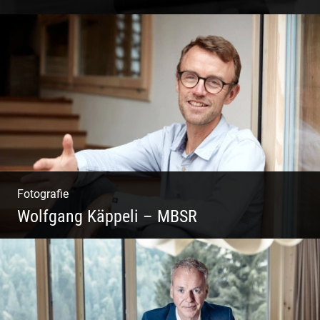
Coaching, Frauenkreise, Trantric Yoga:
Esther Greter
Fotografie
Wolfgang Käppeli – MBSR
Shooting: Achtsamkeitstrainer