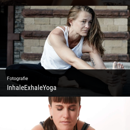
Ibiza Beach & Fashion
Fotografie
InhaleExhaleYoga
Streetart Yoga | Kraft & Ausdauer |
Crossover Stil | Körper & Geist