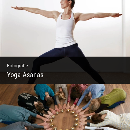
Travelling Mexico | Tulum Sunsets | Yellow
Izamal | Isla Holbox
Fotografie
Yoga Asanas
Virabhadrasana II oder Krieger II – Anleitung
für den Blog