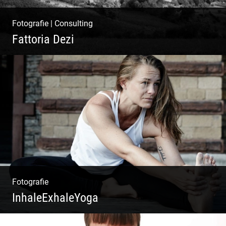
Fotografie
|
Consulting
Fattoria Dezi
Konzeption & Gestaltung |
Übersetzung & Medien | Fotografie &
Texting | Feine Weine
Fotografie
InhaleExhaleYoga