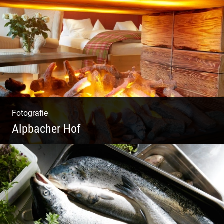
Moderne Architektur | Offen & Futuristisch |
Foyer Gestaltung | Weite Räume
Fotografie
Alpbacher Hof
Liebevolles Design | Moderne Zimmer |
Luxuriöser Spa | Alpiner Stil