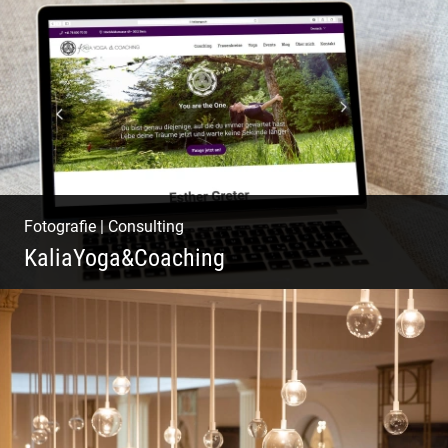
W.U.F.O. Food Orbiter | Event Gastronomie |
Catering Service | Essen & Trinken
Fotografie
|
Consulting
KaliaYoga&Coaching
Pint- & Webdesign, Fotografie & Corporate-
Design