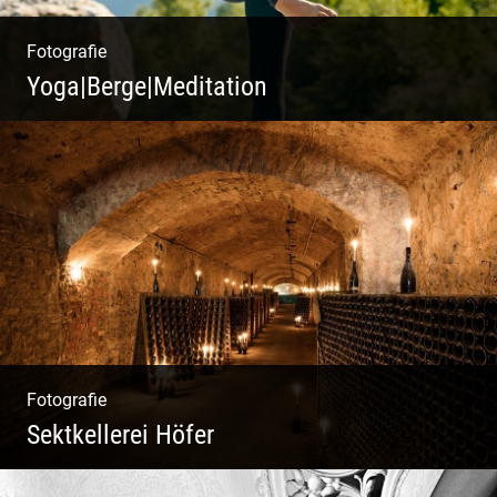
Fotografie
Yoga|Berge|Meditation
Freiheit genießen | Körper, Geist und Energie
| Ruhe und Entspannung | Bewusstsein für
Natur
Fotografie
Sektkellerei Höfer