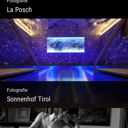
Fotografie
La Posch
Kuschelige Chalets | Traumhaftes Tirol |
Luxuriöse Auszeit | Alpiner Lifestyle
Fotografie
Sonnenhof Tirol
Freundliches Team | Moderne Zimmer |
Luxuriöser Spa | Coole Köche