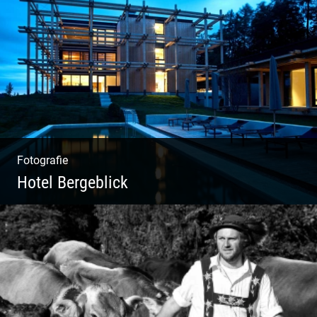
Kuhportraits
Fotografie
Hotel Bergeblick
Wunderbare Architektur, außergewöhnliches
Design – eine Oase der Ruhe und
Entspannung. Ausgedehnte Fotostrecke