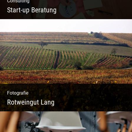
Consulting
Start-up Beratung
Du beginnst Dein Eigenes zu erschaffen und
weißt nicht, wo du beginnen sollst?
Fotografie
Rotweingut Lang
Rotweine aus Österreich | Genussvolle
Weinprobe | Herbstliche Weinberge | Uriger