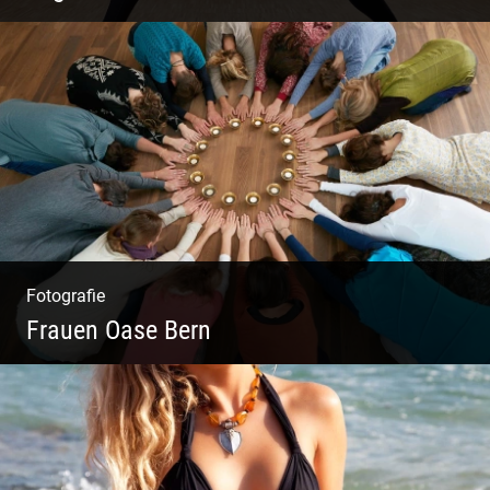
Virabhadrasana II oder Krieger II – Anleitung
für den Blog
Fotografie
Frauen Oase Bern
Yoga Fotografie | Magische Momente | Bunte
Farben | Wilde Formen