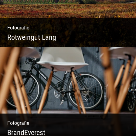
Fotografie
Rotweingut Lang
Rotweine aus Österreich | Genussvolle
Weinprobe | Herbstliche Weinberge | Uriger
Weinkeller
Fotografie
BrandEverest