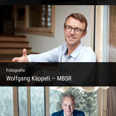
Coaching, Frauenkreise, Trantric Yoga:
Esther Greter
Fotografie
Wolfgang Käppeli – MBSR
Shooting: Achtsamkeitstrainer