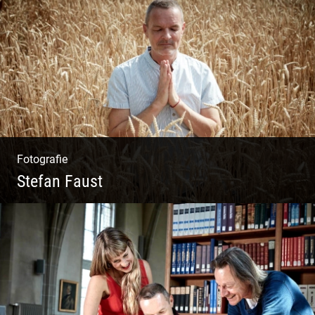
Wunderbare Architektur, außergewöhnliches
Design – eine Oase der Ruhe und
Entspannung. Ausgedehnte Fotostrecke
Fotografie
Stefan Faust
Yoga & Meditation