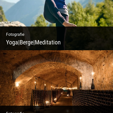
Fotografie
Yoga|Berge|Meditation
Freiheit genießen | Körper, Geist und Energie
| Ruhe und Entspannung | Bewusstsein für
Natur