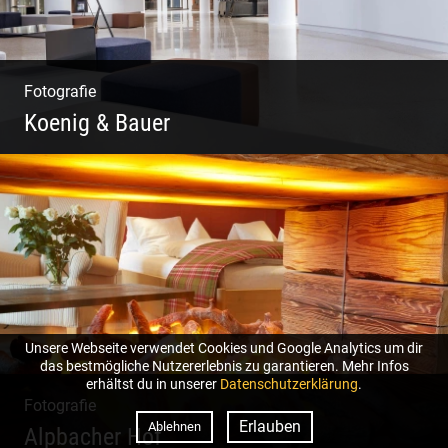
Fotografie
Koenig & Bauer
Moderne Architektur | Offen & Futuristisch |
Foyer Gestaltung | Weite Räume
Unsere Webseite verwendet Cookies und Google Analytics um dir
das bestmögliche Nutzererlebnis zu garantieren. Mehr Infos
erhältst du in unserer
Datenschutzerklärung
.
Fotografie
Erlauben
Ablehnen
Alpbacher Hof