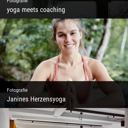
Fotografie
yoga meets coaching
Sonnengruß Katharina Kirchner
Fotografie
Janines Herzensyoga
Spontanes Yoga-Shooting