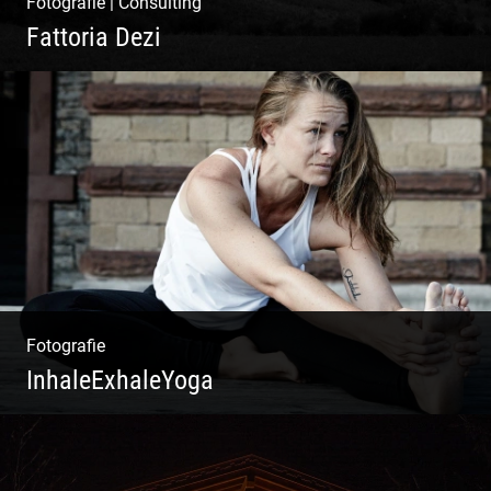
Fotografie
|
Consulting
Fattoria Dezi
Konzeption & Gestaltung |
Übersetzung & Medien | Fotografie &
Texting | Feine Weine
Fotografie
InhaleExhaleYoga
Streetart Yoga | Kraft & Ausdauer |
Crossover Stil | Körper & Geist