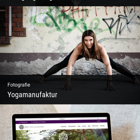
W.U.F.O. Food Orbiter | Event Gastronomie |
Catering Service | Essen & Trinken
Fotografie
Yogamanufaktur
Yoga | Fashion | Cool & symphatisch