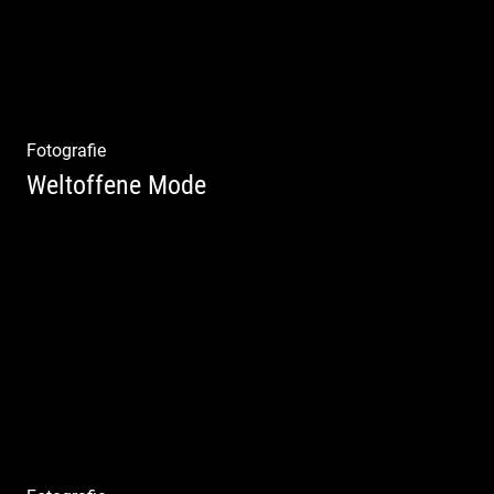
Fotografie
Weltoffene Mode
Authentische Damenmode | Hochwertige
Materialien | Moderne Kollektionen |
Exklusive Bekleidung