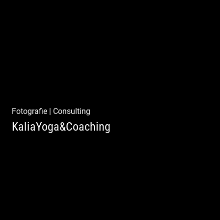
Yoga | Fashion | Cool & symphatisch
Fotografie
|
Consulting
KaliaYoga&Coaching
Pint- & Webdesign, Fotografie & Corporate-
Design