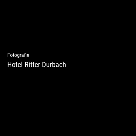
Fotografie
Hotel Ritter Durbach
Matsch|Oldtimer|Männer|Spass