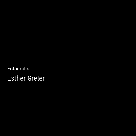
Philosophie | Asana | Yogapraxis
Fotografie
Esther Greter
Coaching, Frauenkreise, Trantric Yoga:
Esther Greter