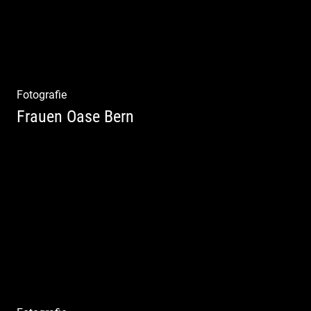
Fotografie
Frauen Oase Bern
Yoga Fotografie | Magische Momente | Bunte
Farben | Wilde Formen