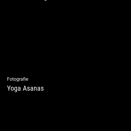
Mode|Menschen|Magazin
Fotografie
Yoga Asanas
Virabhadrasana II oder Krieger II – Anleitung
für den Blog