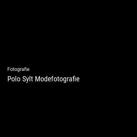
Freiheit genießen | Körper, Geist und Energie
| Ruhe und Entspannung | Bewusstsein für
Natur
Fotografie
Polo Sylt Modefotografie
Polo Sylt Modefotografie