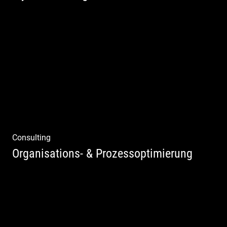
Yoga und Meditation – mystisch inszeniert
Consulting
Organisations- & Prozessoptimierung
Erfolg ermöglichen durch Klarheit in der
Vision