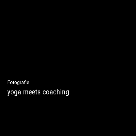
Shooting: Trainer und Coach
Fotografie
yoga meets coaching
Sonnengruß Katharina Kirchner