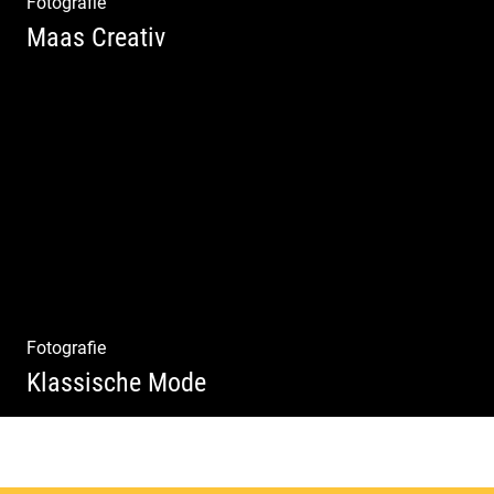
Fotografie
Maas Creativ
Wella Trendshows | Kreatives Styling |
Friseur Salon | Haar Trends
Fotografie
Klassische Mode
Detailverliebt & Individuell |
Lebensgefühl & Passion | Tradition &