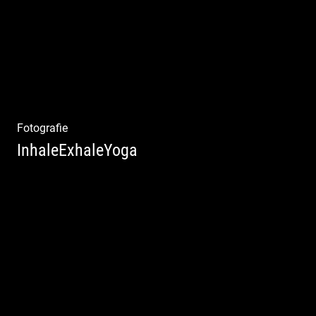
Texting | Feine Weine
Fotografie
InhaleExhaleYoga
Streetart Yoga | Kraft & Ausdauer |
Crossover Stil | Körper & Geist