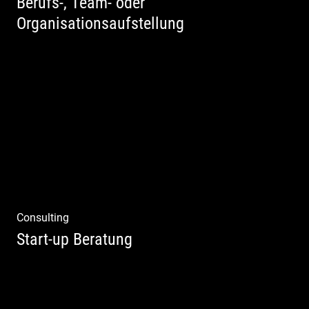
Berufs-, Team- oder
Organisationsaufstellung
Business Coaching – Berufliche Freude
ermöglichen
Consulting
Start-up Beratung
Du beginnst Dein Eigenes zu erschaffen und
weißt nicht, wo du beginnen sollst?