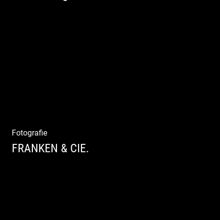
Outdoor High Fashion
Fotografie
FRANKEN & CIE.
Katalog Shooting | Moderne Klassik |
Luxuriöse Mode | Country Style