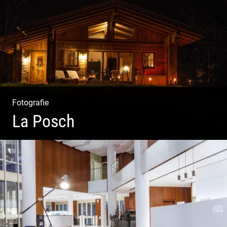
Fotografie
La Posch
Kuschelige Chalets | Traumhaftes Tirol | Luxuriöse
Auszeit | Alpiner Lifestyle