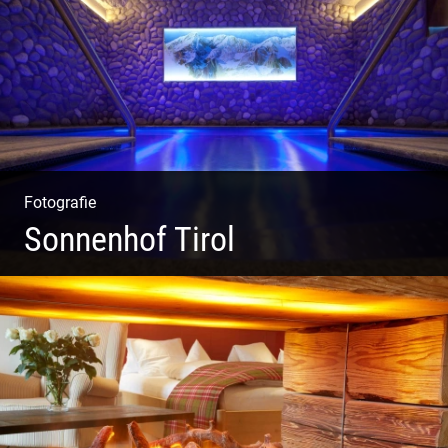
Fotografie
Sonnenhof Tirol
Freundliches Team | Moderne Zimmer | Luxuriöser Spa |
Coole Köche