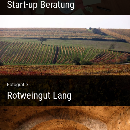
Start-up Beratung
Du beginnst Dein Eigenes zu erschaffen und weißt nicht,
wo du beginnen sollst?
Fotografie
Rotweingut Lang
Rotweine aus Österreich | Genussvolle Weinprobe |
Herbstliche Weinberge | Uriger Weinkeller