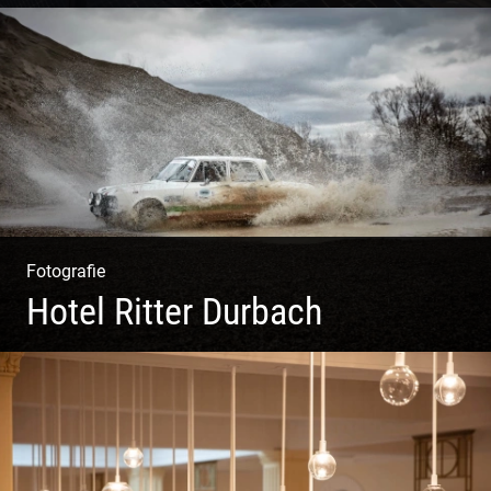
Wer will nicht dort arbeiten?
Fotografie
Hotel Ritter Durbach
Matsch|Oldtimer|Männer|Spass