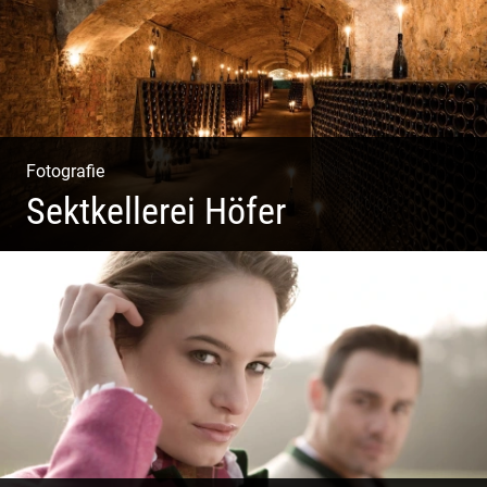
Fotografie
Sektkellerei Höfer
Sekt Perlen | Tiefe Keller | Coole Kerle | Idyllische
Weinberge