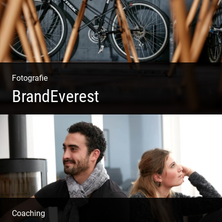
Fotografie
BrandEverest
Kommunikationsfotografie | Branding mit Bildwelten |
Markenerlebnisse | Corporate Design
Coaching