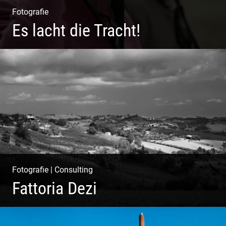
Fotografie
Es lacht die Tracht!
Wunderschöne Dirndl | Harmonische Farben | Originelle
Details | Edle Stoffe
Fotografie
|
Consulting
Fattoria Dezi
Konzeption & Gestaltung | Übersetzung & Medien |