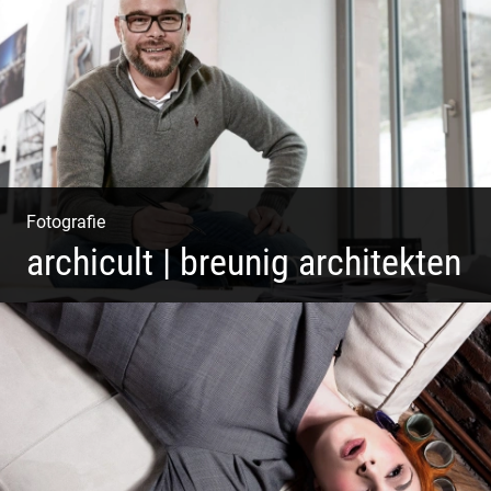
und Entspannung | Bewusstsein für Natur
Fotografie
archicult | breunig architekten
Architekten & Bürokatzen | Bauzeichner & Bauleiter |
Mitarbeiter Shooting | Kreative Köpfe