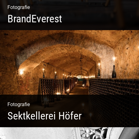
Fotografie
BrandEverest
Kommunikationsfotografie | Branding mit Bildwelten |
Markenerlebnisse | Corporate Design
Fotografie
Sektkellerei Höfer
Sekt Perlen | Tiefe Keller | Coole Kerle | Idyllische