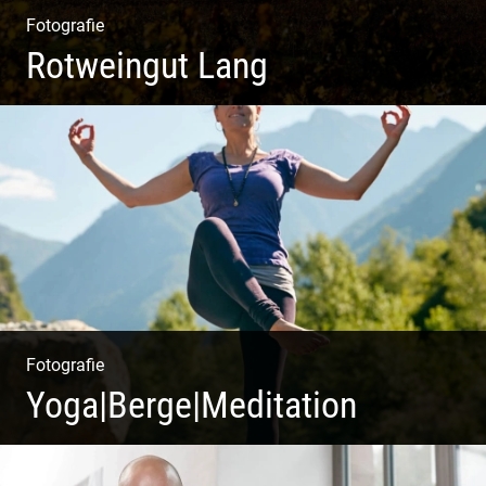
Fotografie
Rotweingut Lang
Rotweine aus Österreich | Genussvolle Weinprobe |
Herbstliche Weinberge | Uriger Weinkeller
Fotografie
Yoga|Berge|Meditation
Freiheit genießen | Körper, Geist und Energie | Ruhe