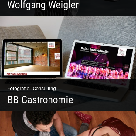
Wolfgang Weigler
W.U.F.O. Food Orbiter | Event Gastronomie | Catering
Service | Essen & Trinken
Fotografie
|
Consulting
BB-Gastronomie
Fotografie, Marketing & Design