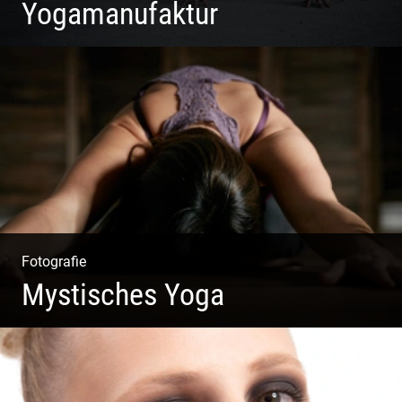
Yogamanufaktur
Yoga | Fashion | Cool & symphatisch
Fotografie
Mystisches Yoga
Yoga und Meditation – mystisch inszeniert