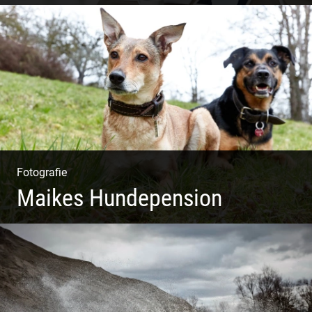
Shooting: Trainer und Coach
Fotografie
Maikes Hundepension
Tierisch lebendiges Shooting