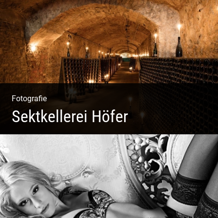
Markenerlebnisse | Corporate Design
Fotografie
Sektkellerei Höfer
Sekt Perlen | Tiefe Keller | Coole Kerle | Idyllische
Weinberge