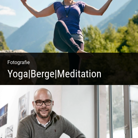
Herbstliche Weinberge | Uriger Weinkeller
Fotografie
Yoga|Berge|Meditation
Freiheit genießen | Körper, Geist und Energie | Ruhe
und Entspannung | Bewusstsein für Natur