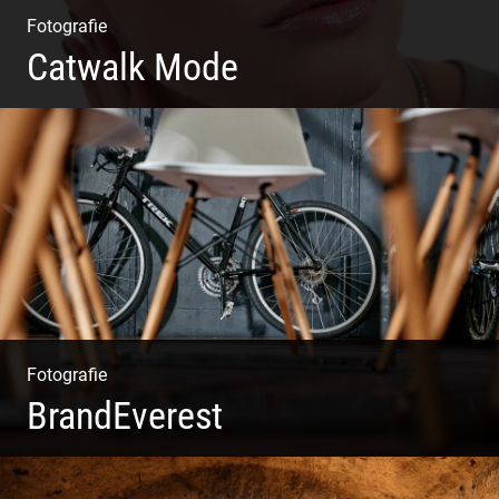
Fotografie
Catwalk Mode
Catwalk Mode Fotografie
Fotografie
BrandEverest
Kommunikationsfotografie | Branding mit Bildwelten |