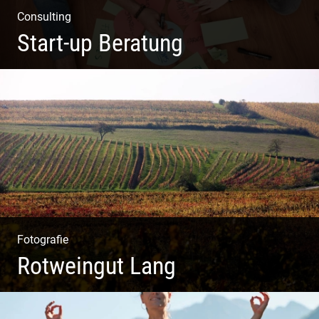
Consulting
Start-up Beratung
Du beginnst Dein Eigenes zu erschaffen und weißt nicht,
wo du beginnen sollst?
Fotografie
Rotweingut Lang
Rotweine aus Österreich | Genussvolle Weinprobe |