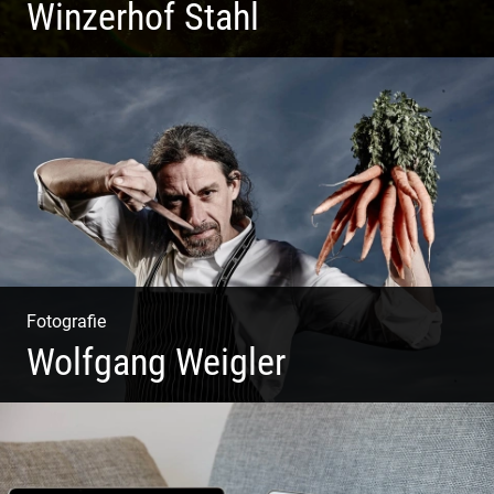
Winzerhof Stahl
Ganz neu durfte es werden. Alles. Fotos. Web. Shop.
Fotografie
Wolfgang Weigler
W.U.F.O. Food Orbiter | Event Gastronomie | Catering
Service | Essen & Trinken