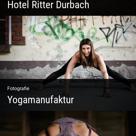
Hotel Ritter Durbach
Matsch|Oldtimer|Männer|Spass
Fotografie
Yogamanufaktur
Yoga | Fashion | Cool & symphatisch