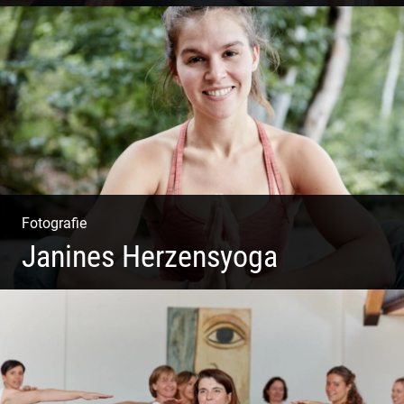
Shooting: Achtsamkeitstrainer
Fotografie
Janines Herzensyoga
Spontanes Yoga-Shooting