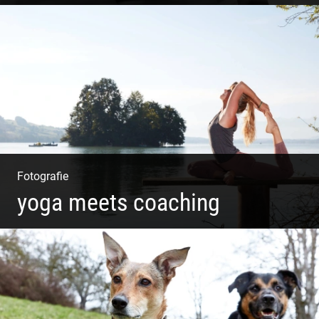
Coaching, Frauenkreise, Trantric Yoga: Esther Greter
Fotografie
yoga meets coaching
Sonnengruß Katharina Kirchner