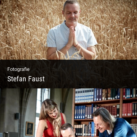
Wunderbare Architektur, außergewöhnliches
Design – eine Oase der Ruhe und
Entspannung. Ausgedehnte Fotostrecke
Fotografie
Stefan Faust
Yoga & Meditation