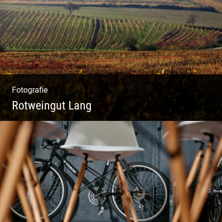
Fotografie
Rotweingut Lang
Rotweine aus Österreich | Genussvolle
Weinprobe | Herbstliche Weinberge | Uriger
Weinkeller