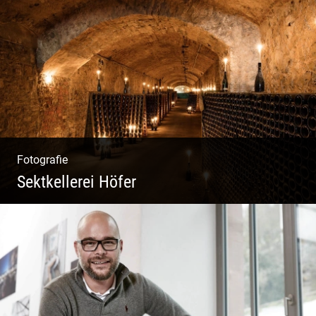
Freiheit genießen | Körper, Geist und Energie
| Ruhe und Entspannung | Bewusstsein für
Natur
Fotografie
Sektkellerei Höfer
Sekt Perlen | Tiefe Keller | Coole Kerle |
Idyllische Weinberge