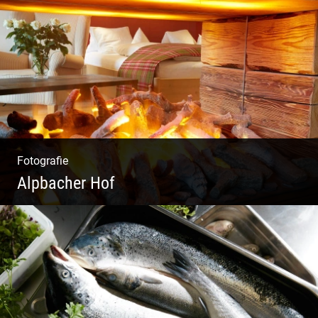
Moderne Architektur | Offen & Futuristisch |
Foyer Gestaltung | Weite Räume
Fotografie
Alpbacher Hof
Liebevolles Design | Moderne Zimmer |
Luxuriöser Spa | Alpiner Stil