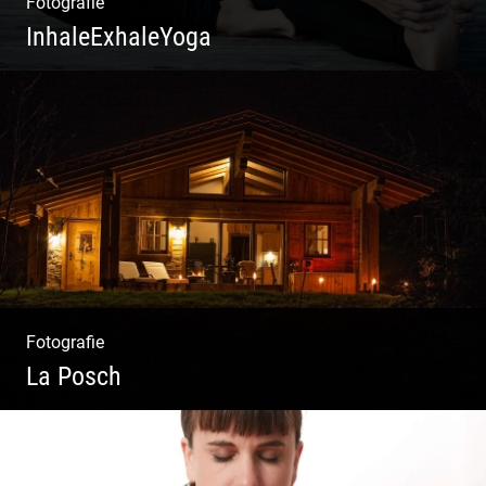
Fotografie
InhaleExhaleYoga
Streetart Yoga | Kraft & Ausdauer |
Crossover Stil | Körper & Geist
Fotografie
La Posch
Kuschelige Chalets | Traumhaftes Tirol |
Luxuriöse Auszeit | Alpiner Lifestyle