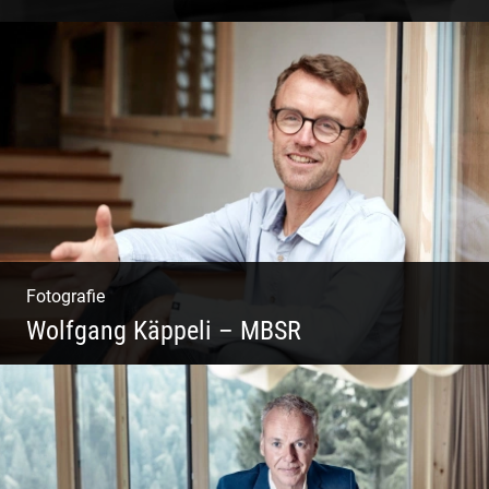
Coaching, Frauenkreise, Trantric Yoga:
Esther Greter
Fotografie
Wolfgang Käppeli – MBSR
Shooting: Achtsamkeitstrainer