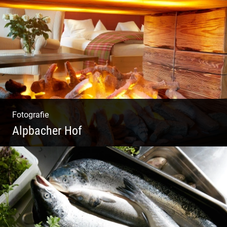
Moderne Architektur | Offen & Futuristisch |
Foyer Gestaltung | Weite Räume
Fotografie
Alpbacher Hof
Liebevolles Design | Moderne Zimmer |
Luxuriöser Spa | Alpiner Stil