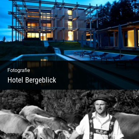
Kuhportraits
Fotografie
Hotel Bergeblick
Wunderbare Architektur, außergewöhnliches
Design – eine Oase der Ruhe und
Entspannung. Ausgedehnte Fotostrecke