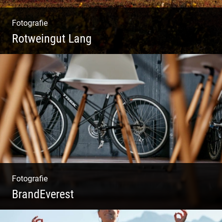
Fotografie
Rotweingut Lang
Rotweine aus Österreich | Genussvolle
Weinprobe | Herbstliche Weinberge | Uriger
Weinkeller
Fotografie
BrandEverest