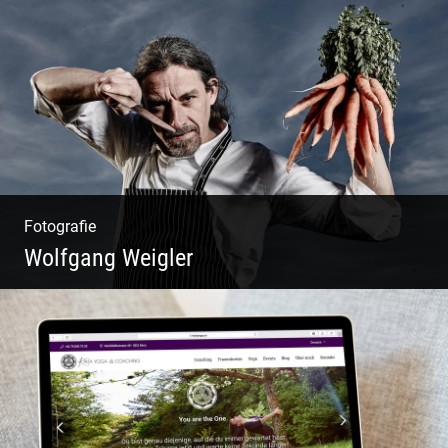
Matsch|Oldtimer|Männer|Spass
Fotografie
Wolfgang Weigler
W.U.F.O. Food Orbiter | Event Gastronomie |
Catering Service | Essen & Trinken