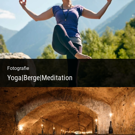
Kommunikationsfotografie | Branding mit
Bildwelten | Markenerlebnisse | Corporate
Design
Fotografie
Yoga|Berge|Meditation
Freiheit genießen | Körper, Geist und Energie
| Ruhe und Entspannung | Bewusstsein für
Natur