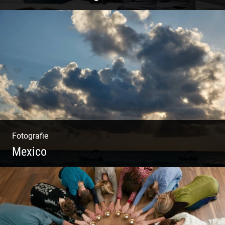
Architekten & Bürokatzen | Bauzeichner &
Bauleiter | Mitarbeiter Shooting | Kreative
Köpfe
Fotografie
Mexico
Travelling Mexico | Tulum Sunsets | Yellow
Izamal | Isla Holbox