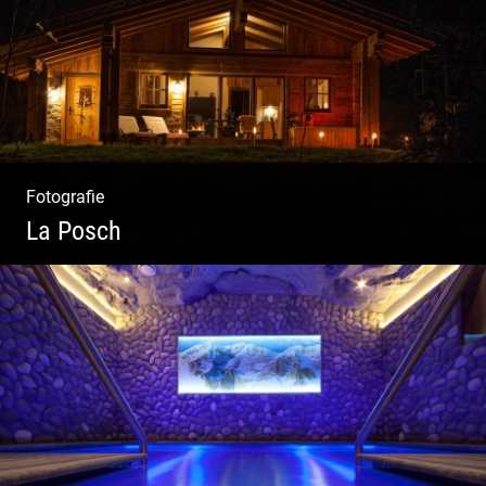
Texting | Feine Weine
Fotografie
La Posch
Kuschelige Chalets | Traumhaftes Tirol |
Luxuriöse Auszeit | Alpiner Lifestyle