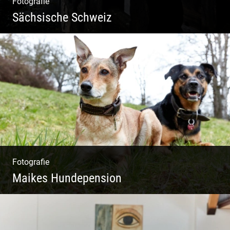
Fotografie
Sächsische Schweiz
Morgendliche Mystik im Elbsandsteingebirge
Fotografie
Maikes Hundepension
Tierisch lebendiges Shooting