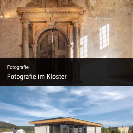
Wunderbare Architektur, außergewöhnliches
Design – eine Oase der Ruhe und
Entspannung. Ausgedehnte Fotostrecke
Fotografie
Fotografie im Kloster
Leben im Kloster. Nur anders. Feinste
Architektur(Fotografie)