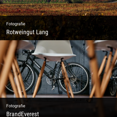
Fotografie
Rotweingut Lang
Rotweine aus Österreich | Genussvolle
Weinprobe | Herbstliche Weinberge | Uriger
Weinkeller
Fotografie
BrandEverest