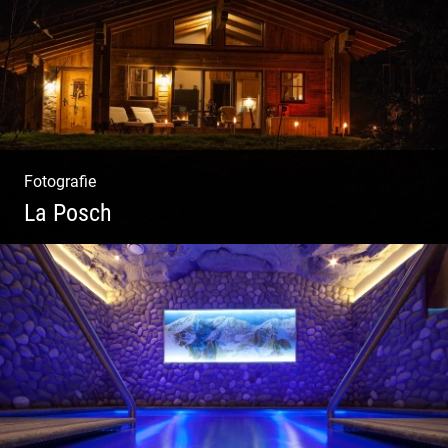
Texting | Feine Weine
Fotografie
La Posch
Kuschelige Chalets | Traumhaftes Tirol |
Luxuriöse Auszeit | Alpiner Lifestyle