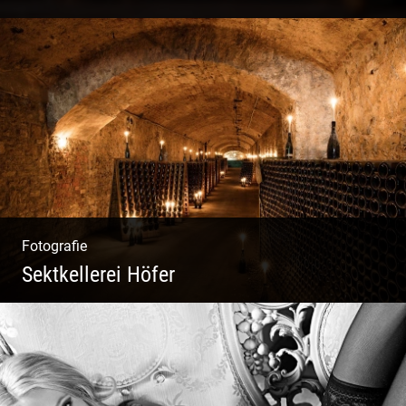
Kommunikationsfotografie | Branding mit
Bildwelten | Markenerlebnisse | Corporate
Design
Fotografie
Sektkellerei Höfer
Sekt Perlen | Tiefe Keller | Coole Kerle |
Idyllische Weinberge