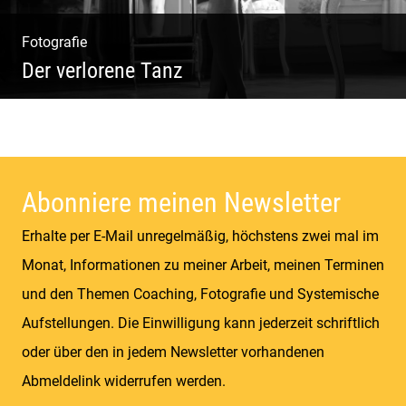
Fotografie
Der verlorene Tanz
Bewegung im Fluss – sinnliche Aktfotografie
Abonniere meinen Newsletter
Erhalte per E-Mail unregelmäßig, höchstens zwei mal im
Monat, Informationen zu meiner Arbeit, meinen Terminen
und den Themen Coaching, Fotografie und Systemische
Aufstellungen. Die Einwilligung kann jederzeit schriftlich
oder über den in jedem Newsletter vorhandenen
Abmeldelink widerrufen werden.