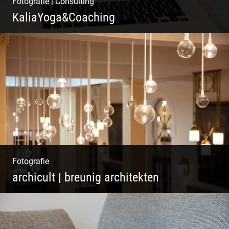
Fotografie
|
Consulting
KaliaYoga&Coaching
Pint- & Webdesign, Fotografie & Corporate-
Design
Fotografie
archicult | breunig architekten
Wasser im Fluss der Kurstadt