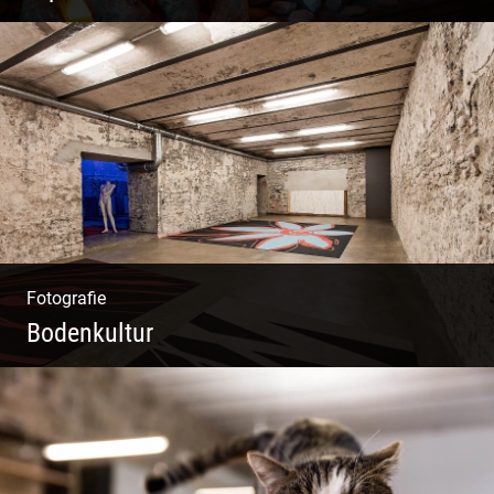
Liebevolles Design | Moderne Zimmer |
Luxuriöser Spa | Alpiner Stil
Fotografie
Bodenkultur
Boden & Raumausstattung | Imposantes
Gewölbe | Großzügige Räume | Vintage Stil