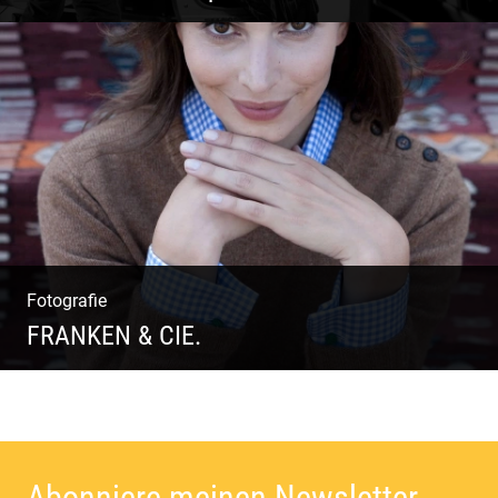
Coole Bartstyles | Haircut & Shave | Farbe
& Schnitt | Creating Men
Fotografie
FRANKEN & CIE.
Katalog Shooting | Moderne Klassik |
Luxuriöse Mode | Country Style
Abonniere meinen Newsletter