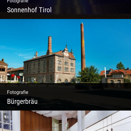
Fotografie
Sonnenhof Tirol
Freundliches Team | Moderne Zimmer |
Luxuriöser Spa | Coole Köche
Fotografie
Bürgerbräu
Gewerbe & Handwerk | Kultur & Kreativität |
Urban & Weltoffen | Gastro & Events