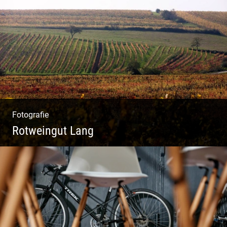
Einzel Coaching – Wir erobern DEIN Leben
zurück
Fotografie
Rotweingut Lang
Rotweine aus Österreich | Genussvolle
Weinprobe | Herbstliche Weinberge | Uriger
Weinkeller