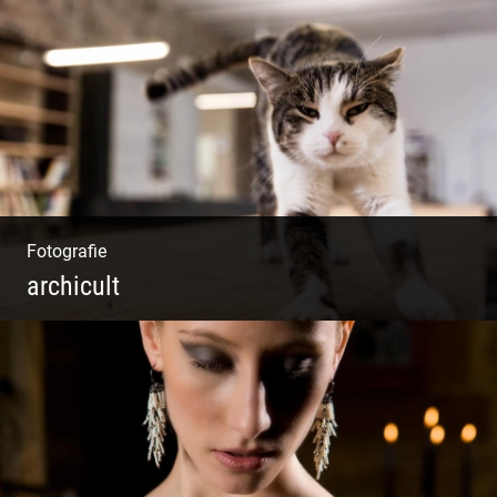
Boden & Raumausstattung | Imposantes
Gewölbe | Großzügige Räume | Vintage Stil
Fotografie
archicult
Lesen & Inspirieren | Messen & Verlegen |
Zeichnen & Malen | Planen & Bauen