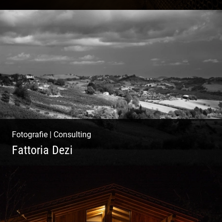
Sekt Perlen | Tiefe Keller | Coole Kerle |
Idyllische Weinberge
Fotografie
|
Consulting
Fattoria Dezi
Konzeption & Gestaltung |
Übersetzung & Medien | Fotografie &
Texting | Feine Weine