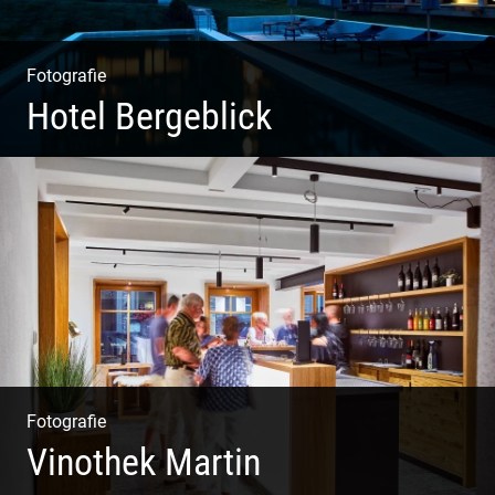
Fotografie
Hotel Bergeblick
Wunderbare Architektur, außergewöhnliches Design –
eine Oase der Ruhe und Entspannung. Ausgedehnte
Fotostrecke
Fotografie
Vinothek Martin