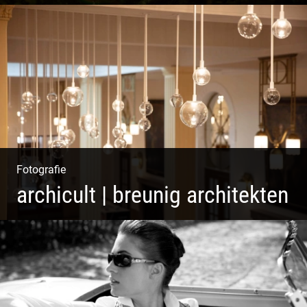
Ganz neu durfte es werden. Alles. Fotos. Web. Shop.
Fotografie
archicult | breunig architekten
Wasser im Fluss der Kurstadt