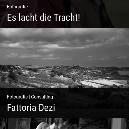
Fotografie
Es lacht die Tracht!
Wunderschöne Dirndl | Harmonische Farben | Originelle
Details | Edle Stoffe
Fotografie
|
Consulting
Fattoria Dezi
Konzeption & Gestaltung | Übersetzung & Medien |