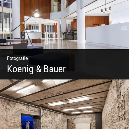
Coole Köche
Fotografie
Koenig & Bauer
Moderne Architektur | Offen & Futuristisch | Foyer
Gestaltung | Weite Räume