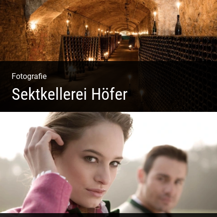
Fotografie
Sektkellerei Höfer
Sekt Perlen | Tiefe Keller | Coole Kerle | Idyllische
Weinberge