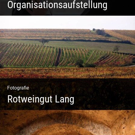
Organisationsaufstellung
Business Coaching – Berufliche Freude ermöglichen
Fotografie
Rotweingut Lang
Rotweine aus Österreich | Genussvolle Weinprobe |
Herbstliche Weinberge | Uriger Weinkeller