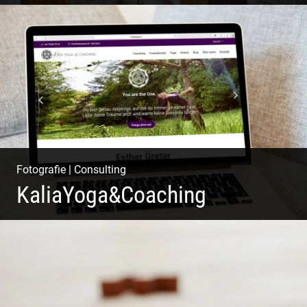
Shooting Vinothek und Ferienwohnung
Fotografie
|
Consulting
KaliaYoga&Coaching
Pint- & Webdesign, Fotografie & Corporate-Design