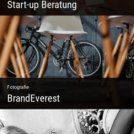
Start-up Beratung
Du beginnst Dein Eigenes zu erschaffen und weißt nicht,
wo du beginnen sollst?
Fotografie
BrandEverest
Kommunikationsfotografie | Branding mit Bildwelten |
Markenerlebnisse | Corporate Design