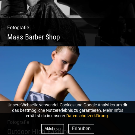
Fotografie
Maas Barber Shop
Coole Bartstyles | Haircut & Shave | Farbe
& Schnitt | Creating Men
Unsere Webseite verwendet Cookies und Google Analytics um dir
das bestmögliche Nutzererlebnis zu garantieren. Mehr Infos
erhältst du in unserer
Datenschutzerklärung
.
Fotografie
Erlauben
Ablehnen
Outdoor High Fashion