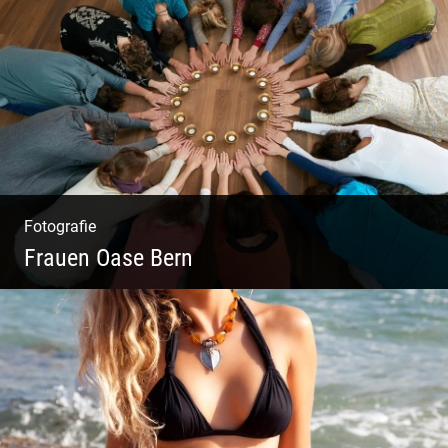
Virabhadrasana II oder Krieger II – Anleitung
für den Blog
Fotografie
Frauen Oase Bern
Yoga Fotografie | Magische Momente | Bunte
Farben | Wilde Formen