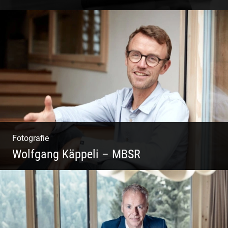
Coaching, Frauenkreise, Trantric Yoga:
Esther Greter
Fotografie
Wolfgang Käppeli – MBSR
Shooting: Achtsamkeitstrainer