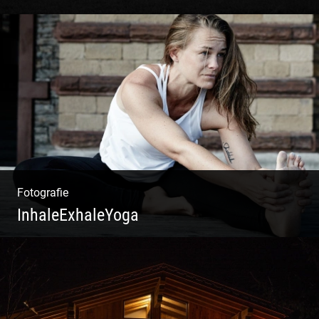
Konzeption & Gestaltung |
Übersetzung & Medien | Fotografie &
Texting | Feine Weine
Fotografie
InhaleExhaleYoga
Streetart Yoga | Kraft & Ausdauer |
Crossover Stil | Körper & Geist