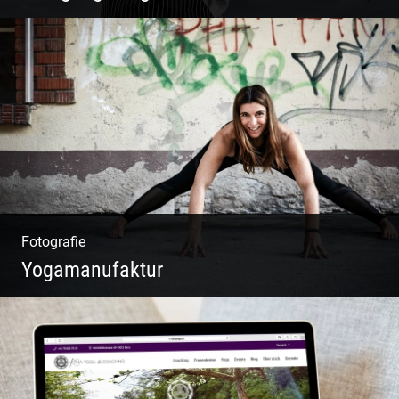
W.U.F.O. Food Orbiter | Event Gastronomie |
Catering Service | Essen & Trinken
Fotografie
Yogamanufaktur
Yoga | Fashion | Cool & symphatisch