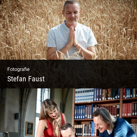
Wunderbare Architektur, außergewöhnliches
Design – eine Oase der Ruhe und
Entspannung. Ausgedehnte Fotostrecke
Fotografie
Stefan Faust
Yoga & Meditation