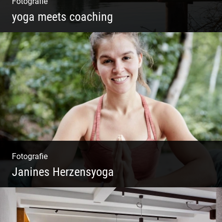
Fotografie
yoga meets coaching
Sonnengruß Katharina Kirchner
Fotografie
Janines Herzensyoga
Spontanes Yoga-Shooting