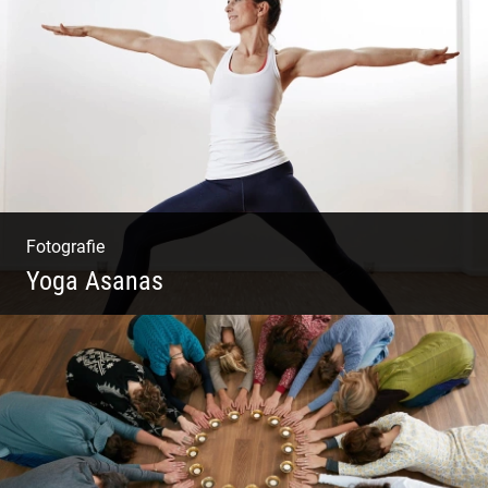
Mode|Menschen|Magazin
Fotografie
Yoga Asanas
Virabhadrasana II oder Krieger II – Anleitung
für den Blog