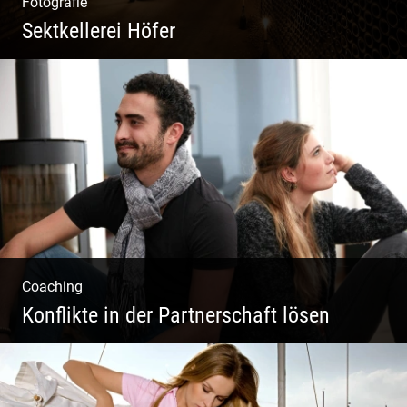
Fotografie
Sektkellerei Höfer
Sekt Perlen | Tiefe Keller | Coole Kerle |
Idyllische Weinberge
Coaching
Konflikte in der Partnerschaft lösen
Paar Coaching – Der Weg in die Leichtigkeit
und Harmonie