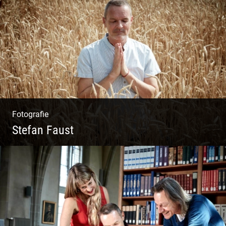
Wunderbare Architektur, außergewöhnliches
Design – eine Oase der Ruhe und
Entspannung. Ausgedehnte Fotostrecke
Fotografie
Stefan Faust
Yoga & Meditation