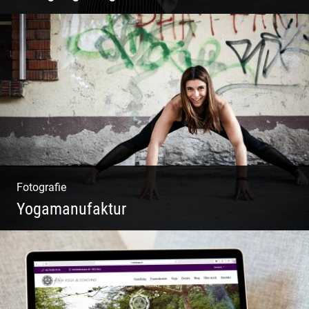
W.U.F.O. Food Orbiter | Event Gastronomie |
Catering Service | Essen & Trinken
Fotografie
Yogamanufaktur
Yoga | Fashion | Cool & symphatisch