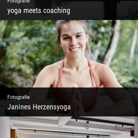
Fotografie
yoga meets coaching
Sonnengruß Katharina Kirchner
Fotografie
Janines Herzensyoga
Spontanes Yoga-Shooting