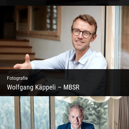
Coaching, Frauenkreise, Trantric Yoga:
Esther Greter
Fotografie
Wolfgang Käppeli – MBSR
Shooting: Achtsamkeitstrainer