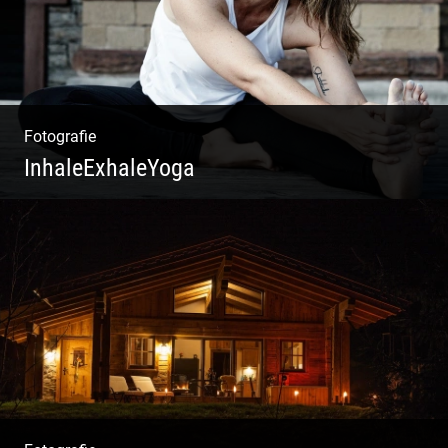
Fotografie
InhaleExhaleYoga
Streetart Yoga | Kraft & Ausdauer |
Crossover Stil | Körper & Geist