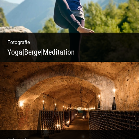
Fotografie
Yoga|Berge|Meditation
Freiheit genießen | Körper, Geist und Energie
| Ruhe und Entspannung | Bewusstsein für
Natur