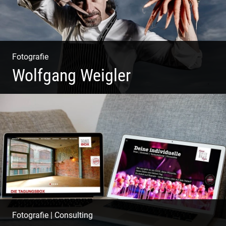
Fotografie
Wolfgang Weigler
W.U.F.O. Food Orbiter | Event Gastronomie | Catering
Service | Essen & Trinken
Fotografie
|
Consulting