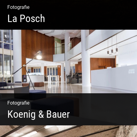
Fotografie
La Posch
Kuschelige Chalets | Traumhaftes Tirol | Luxuriöse
Auszeit | Alpiner Lifestyle
Fotografie
Koenig & Bauer
Moderne Architektur | Offen & Futuristisch | Foyer