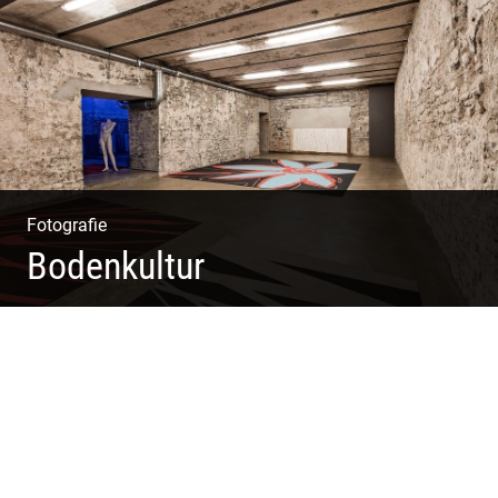
Gestaltung | Weite Räume
Fotografie
Bodenkultur
Boden & Raumausstattung | Imposantes Gewölbe |
Großzügige Räume | Vintage Stil