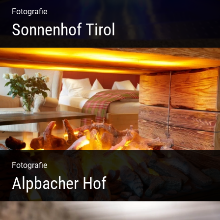
Fotografie
Sonnenhof Tirol
Freundliches Team | Moderne Zimmer | Luxuriöser Spa |
Coole Köche
Fotografie
Alpbacher Hof
Liebevolles Design | Moderne Zimmer | Luxuriöser Spa |