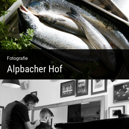
Weltoffen | Gastro & Events
Fotografie
Alpbacher Hof
Vorzügliche Weine | Gourmet Küche | Feiste Kulinarik |
Genuss Urlaub