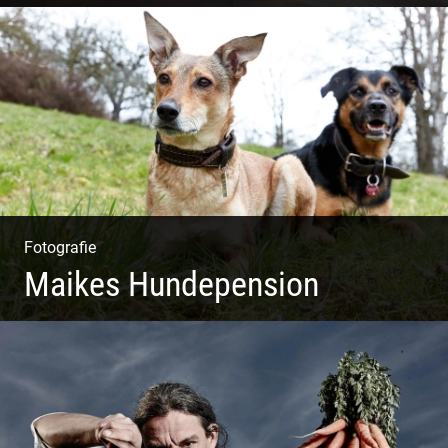
Leben im Kloster. Nur anders. Feinste
Architektur(Fotografie)
Fotografie
Maikes Hundepension
Tierisch lebendiges Shooting