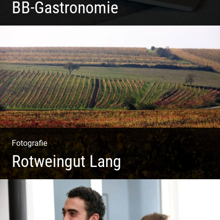
BB-Gastronomie
Fotografie, Marketing & Design
Fotografie
Rotweingut Lang
Rotweine aus Österreich | Genussvolle Weinprobe |
Herbstliche Weinberge | Uriger Weinkeller