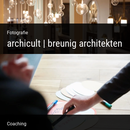
Fotografie
archicult | breunig architekten
Wasser im Fluss der Kurstadt
Coaching