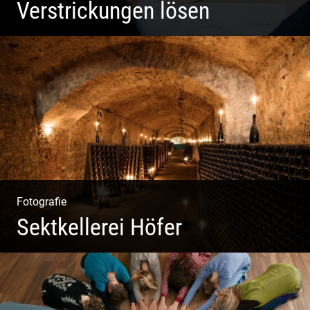
Verstrickungen lösen
Systemisches Coaching & Systemische Aufstellung
Fotografie
Sektkellerei Höfer
Sekt Perlen | Tiefe Keller | Coole Kerle | Idyllische
Weinberge