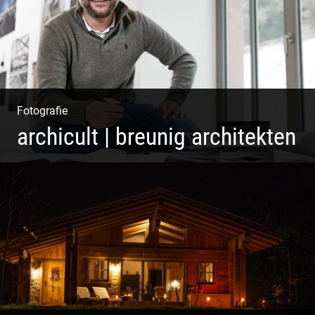
Fotografie
archicult | breunig architekten
Architekten & Bürokatzen | Bauzeichner & Bauleiter |
Mitarbeiter Shooting | Kreative Köpfe