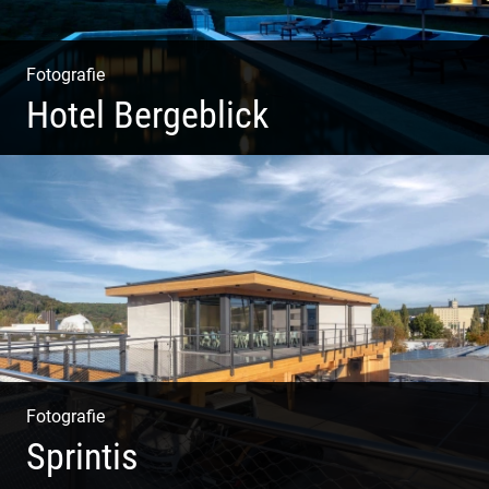
Fotografie
Hotel Bergeblick
Wunderbare Architektur, außergewöhnliches Design –
eine Oase der Ruhe und Entspannung. Ausgedehnte
Fotostrecke
Fotografie
Sprintis