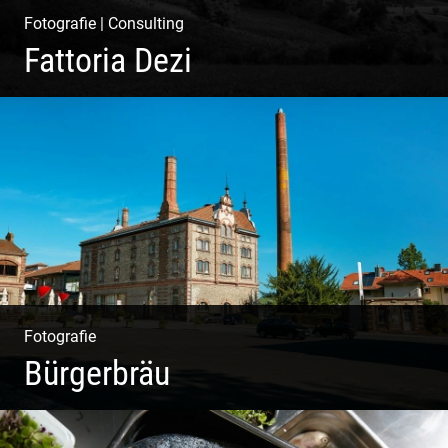
Fotografie
|
Consulting
Fattoria Dezi
Konzeption & Gestaltung | Übersetzung & Medien |
Fotografie & Texting | Feine Weine
Fotografie
Bürgerbräu
Gewerbe & Handwerk | Kultur & Kreativität | Urban &