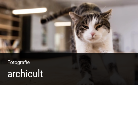
Alpiner Stil
Fotografie
archicult
Lesen & Inspirieren | Messen & Verlegen | Zeichnen &
Malen | Planen & Bauen