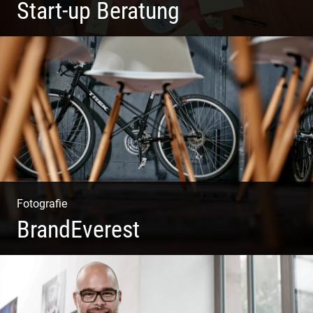
Start-up Beratung
Du beginnst Dein Eigenes zu erschaffen und weißt nicht,
wo du beginnen sollst?
Fotografie
BrandEverest
Kommunikationsfotografie | Branding mit Bildwelten |
Markenerlebnisse | Corporate Design