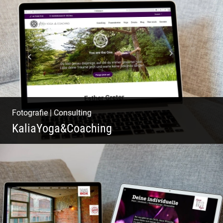
Matsch|Oldtimer|Männer|Spass
Fotografie
|
Consulting
KaliaYoga&Coaching
Pint- & Webdesign, Fotografie & Corporate-
Design