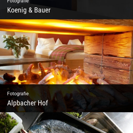
Fotografie
Koenig & Bauer
Moderne Architektur | Offen & Futuristisch |
Foyer Gestaltung | Weite Räume
Fotografie
Alpbacher Hof
Liebevolles Design | Moderne Zimmer |
Luxuriöser Spa | Alpiner Stil