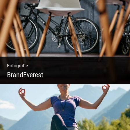
Rotweine aus Österreich | Genussvolle
Weinprobe | Herbstliche Weinberge | Uriger
Weinkeller
Fotografie
BrandEverest
Kommunikationsfotografie | Branding mit
Bildwelten | Markenerlebnisse | Corporate
Design