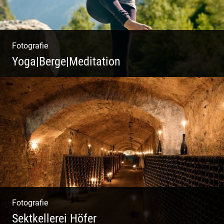
Fotografie
Yoga|Berge|Meditation
Freiheit genießen | Körper, Geist und Energie
| Ruhe und Entspannung | Bewusstsein für
Natur
Fotografie
Sektkellerei Höfer