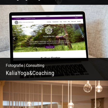
W.U.F.O. Food Orbiter | Event Gastronomie |
Catering Service | Essen & Trinken
Fotografie
|
Consulting
KaliaYoga&Coaching
Pint- & Webdesign, Fotografie & Corporate-
Design