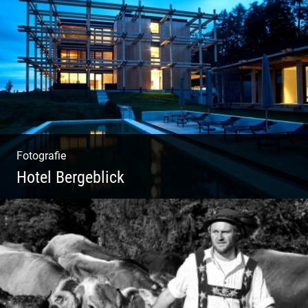
Kuhportraits
Fotografie
Hotel Bergeblick
Wunderbare Architektur, außergewöhnliches
Design – eine Oase der Ruhe und
Entspannung. Ausgedehnte Fotostrecke