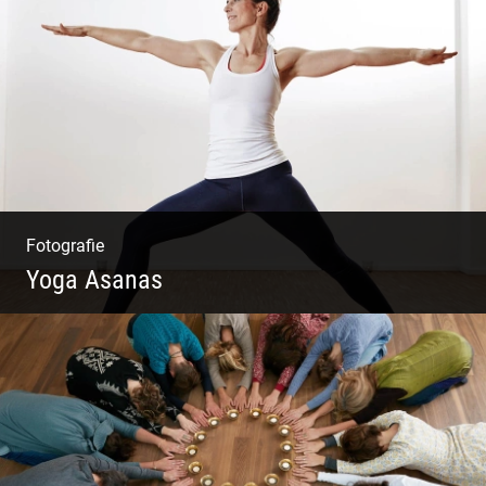
Mode|Menschen|Magazin
Fotografie
Yoga Asanas
Virabhadrasana II oder Krieger II – Anleitung
für den Blog