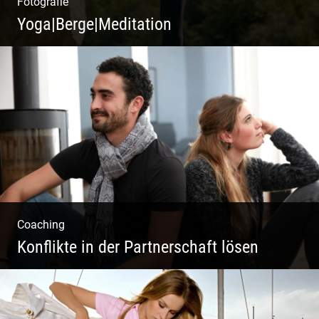
Fotografie
Yoga|Berge|Meditation
Freiheit genießen | Körper, Geist und Energie
| Ruhe und Entspannung | Bewusstsein für
Natur
Coaching
Konflikte in der Partnerschaft lösen
Paar Coaching – Der Weg in die Leichtigkeit
und Harmonie