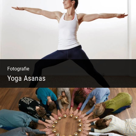
Mode|Menschen|Magazin
Fotografie
Yoga Asanas
Virabhadrasana II oder Krieger II – Anleitung
für den Blog