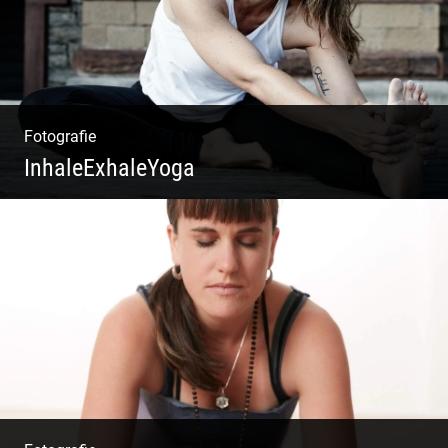
Fotografie
InhaleExhaleYoga
Streetart Yoga | Kraft & Ausdauer |
Crossover Stil | Körper & Geist