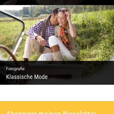
Wella Trendshows | Kreatives Styling |
Friseur Salon | Haar Trends
Fotografie
Klassische Mode
Detailverliebt & Individuell |
Lebensgefühl & Passion | Tradition &
Coolness | Wiesen & Seen
Abonniere meinen Newsletter