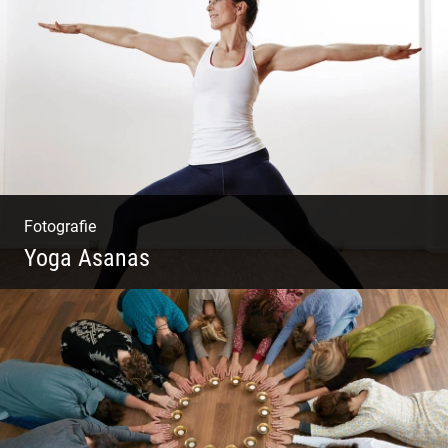
Mode|Menschen|Magazin
Fotografie
Yoga Asanas
Virabhadrasana II oder Krieger II – Anleitung
für den Blog