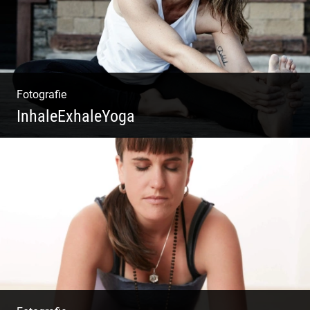
Fotografie
InhaleExhaleYoga
Streetart Yoga | Kraft & Ausdauer |
Crossover Stil | Körper & Geist