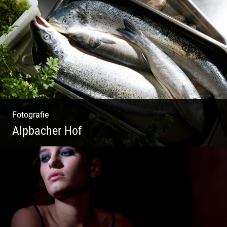
Liebevolles Design | Moderne Zimmer |
Luxuriöser Spa | Alpiner Stil
Fotografie
Alpbacher Hof
Vorzügliche Weine | Gourmet Küche | Feiste
Kulinarik | Genuss Urlaub