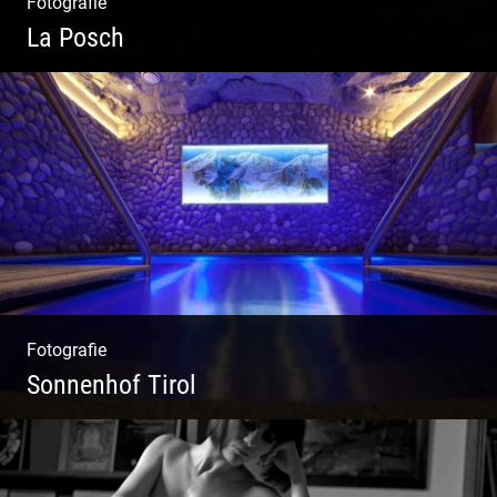
Fotografie
La Posch
Kuschelige Chalets | Traumhaftes Tirol |
Luxuriöse Auszeit | Alpiner Lifestyle
Fotografie
Sonnenhof Tirol
Freundliches Team | Moderne Zimmer |
Luxuriöser Spa | Coole Köche