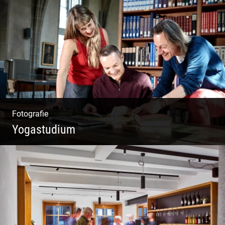
Wunderbare Architektur, außergewöhnliches
Design – eine Oase der Ruhe und
Entspannung. Ausgedehnte Fotostrecke
Fotografie
Yogastudium
Philosophie | Asana | Yogapraxis