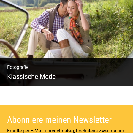
Wella Trendshows | Kreatives Styling |
Friseur Salon | Haar Trends
Fotografie
Klassische Mode
Detailverliebt & Individuell |
Lebensgefühl & Passion | Tradition &
Coolness | Wiesen & Seen
Abonniere meinen Newsletter
Erhalte per E-Mail unregelmäßig, höchstens zwei mal im