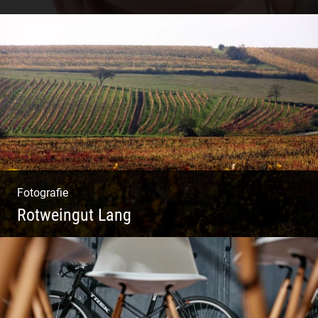
Catwalk Mode Fotografie
Fotografie
Rotweingut Lang
Rotweine aus Österreich | Genussvolle
Weinprobe | Herbstliche Weinberge | Uriger
Weinkeller