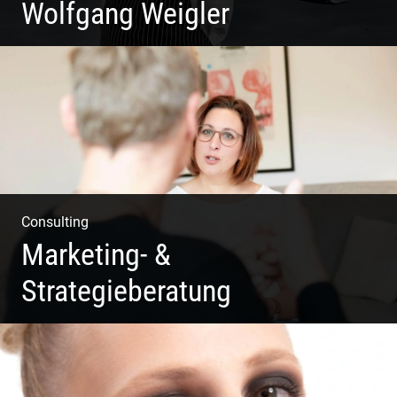
Wolfgang Weigler
W.U.F.O. Food Orbiter | Event Gastronomie | Catering
Service | Essen & Trinken
Consulting
Marketing- &
Strategieberatung
Deine Produkte oder deine Dienstleistung auf den Markt
bringen!