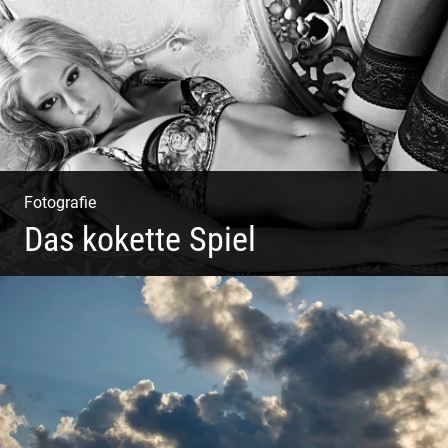
Weinberge
Fotografie
Das kokette Spiel
Sinnlich inszeniert, spielerische Poesie