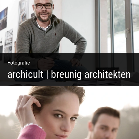
und Entspannung | Bewusstsein für Natur
Fotografie
archicult | breunig architekten
Architekten & Bürokatzen | Bauzeichner & Bauleiter |
Mitarbeiter Shooting | Kreative Köpfe