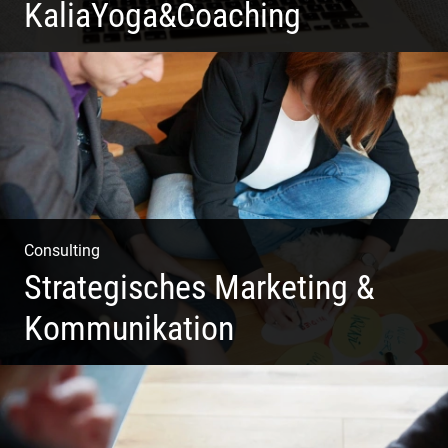
KaliaYoga&Coaching
Pint- & Webdesign, Fotografie & Corporate-Design
Consulting
Strategisches Marketing &
Kommunikation
Deine Darstellung nach außen und innen