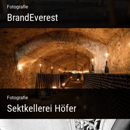
Fotografie
BrandEverest
Kommunikationsfotografie | Branding mit Bildwelten |
Markenerlebnisse | Corporate Design
Fotografie
Sektkellerei Höfer
Sekt Perlen | Tiefe Keller | Coole Kerle | Idyllische