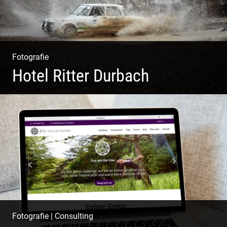
Fotografie
Hotel Ritter Durbach
Matsch|Oldtimer|Männer|Spass
Fotografie
|
Consulting