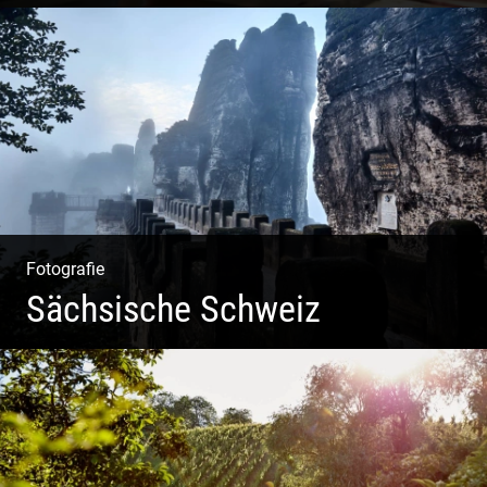
Philosophie | Asana | Yogapraxis
Fotografie
Sächsische Schweiz
Morgendliche Mystik im Elbsandsteingebirge