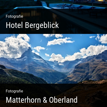
Fotografie
Hotel Bergeblick
Wunderbare Architektur, außergewöhnliches Design –
eine Oase der Ruhe und Entspannung. Ausgedehnte
Fotostrecke
Fotografie
Matterhorn & Oberland