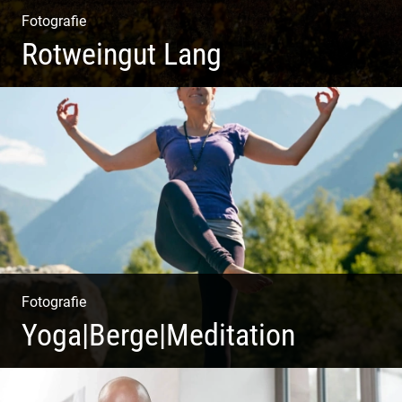
Fotografie
Rotweingut Lang
Rotweine aus Österreich | Genussvolle Weinprobe |
Herbstliche Weinberge | Uriger Weinkeller
Fotografie
Yoga|Berge|Meditation
Freiheit genießen | Körper, Geist und Energie | Ruhe