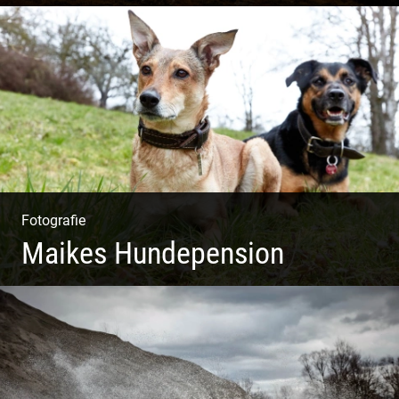
Impressionen Gornergrat & Berner Oberland
Fotografie
Maikes Hundepension
Tierisch lebendiges Shooting