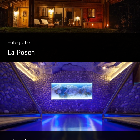
Fotografie
La Posch
Kuschelige Chalets | Traumhaftes Tirol |
Luxuriöse Auszeit | Alpiner Lifestyle