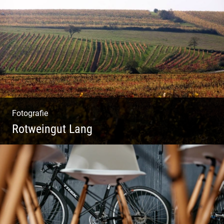
Catwalk Mode Fotografie
Fotografie
Rotweingut Lang
Rotweine aus Österreich | Genussvolle
Weinprobe | Herbstliche Weinberge | Uriger
Weinkeller