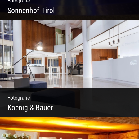
Fotografie
Sonnenhof Tirol
Freundliches Team | Moderne Zimmer |
Luxuriöser Spa | Coole Köche
Fotografie
Koenig & Bauer
Moderne Architektur | Offen & Futuristisch |
Foyer Gestaltung | Weite Räume