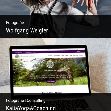
Fotografie
Wolfgang Weigler
W.U.F.O. Food Orbiter | Event Gastronomie |
Catering Service | Essen & Trinken
Fotografie
|
Consulting
KaliaYoga&Coaching