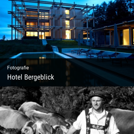
Kuhportraits
Fotografie
Hotel Bergeblick
Wunderbare Architektur, außergewöhnliches
Design – eine Oase der Ruhe und
Entspannung. Ausgedehnte Fotostrecke