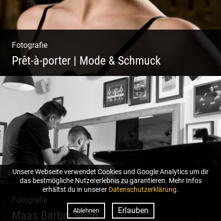
Fotografie
Prêt-à-porter | Mode & Schmuck
Unsere Webseite verwendet Cookies und Google Analytics um dir
das bestmögliche Nutzererlebnis zu garantieren. Mehr Infos
erhältst du in unserer
Datenschutzerklärung
.
Fotografie
Erlauben
Ablehnen
Maas Barber Shop