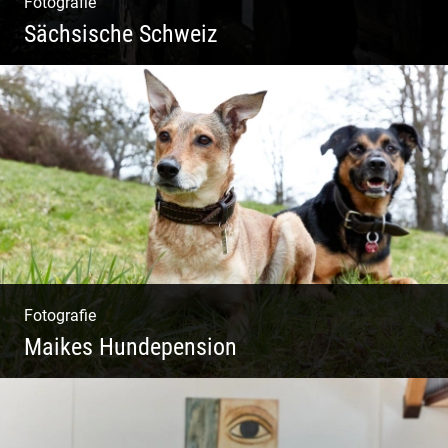
Fotografie
Sächsische Schweiz
Morgendliche Mystik im Elbsandsteingebirge
Fotografie
Maikes Hundepension
Tierisch lebendiges Shooting