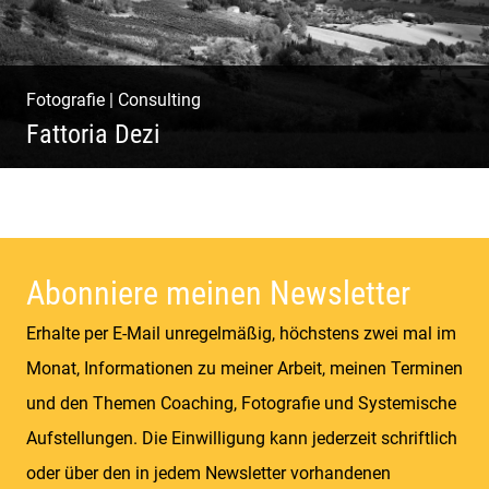
Fotografie
|
Consulting
Fattoria Dezi
Konzeption & Gestaltung |
Übersetzung & Medien | Fotografie &
Texting | Feine Weine
Abonniere meinen Newsletter
Erhalte per E-Mail unregelmäßig, höchstens zwei mal im
Monat, Informationen zu meiner Arbeit, meinen Terminen
und den Themen Coaching, Fotografie und Systemische
Aufstellungen. Die Einwilligung kann jederzeit schriftlich
oder über den in jedem Newsletter vorhandenen