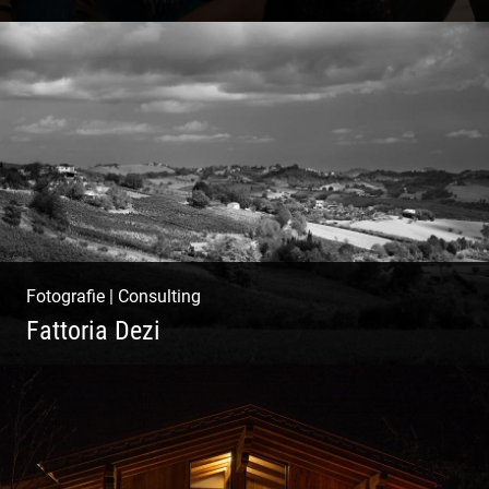
Paar Coaching – Der Weg in die Leichtigkeit
und Harmonie
Fotografie
|
Consulting
Fattoria Dezi
Konzeption & Gestaltung |
Übersetzung & Medien | Fotografie &
Texting | Feine Weine