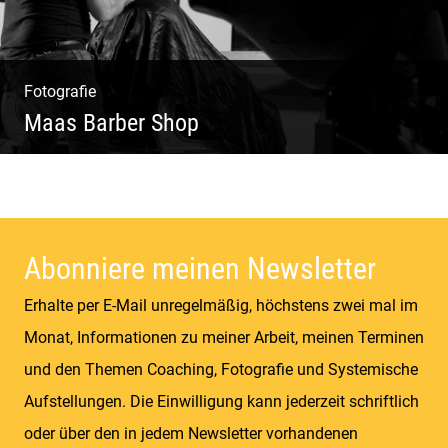
Fotografie
Maas Barber Shop
Coole Bartstyles | Haircut & Shave | Farbe
& Schnitt | Creating Men
Abonniere meinen Newsletter
Erhalte per E-Mail unregelmäßig, höchstens zwei mal im
Monat, Informationen zu meiner Arbeit, meinen Terminen
und den Themen Coaching, Fotografie und Systemische
Aufstellungen. Die Einwilligung kann jederzeit schriftlich
oder über den in jedem Newsletter vorhandenen