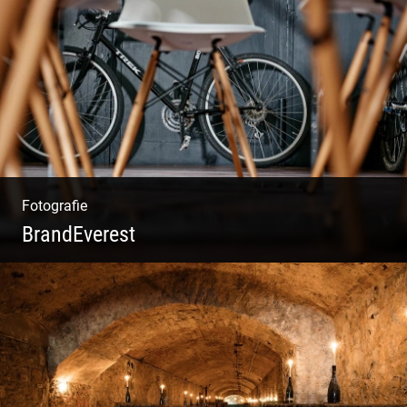
Rotweine aus Österreich | Genussvolle
Weinprobe | Herbstliche Weinberge | Uriger
Weinkeller
Fotografie
BrandEverest
Kommunikationsfotografie | Branding mit
Bildwelten | Markenerlebnisse | Corporate
Design