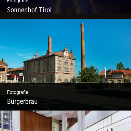
Fotografie
Sonnenhof Tirol
Freundliches Team | Moderne Zimmer |
Luxuriöser Spa | Coole Köche
Fotografie
Bürgerbräu
Gewerbe & Handwerk | Kultur & Kreativität |
Urban & Weltoffen | Gastro & Events