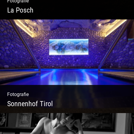
Fotografie
La Posch
Kuschelige Chalets | Traumhaftes Tirol |
Luxuriöse Auszeit | Alpiner Lifestyle
Fotografie
Sonnenhof Tirol
Freundliches Team | Moderne Zimmer |
Luxuriöser Spa | Coole Köche