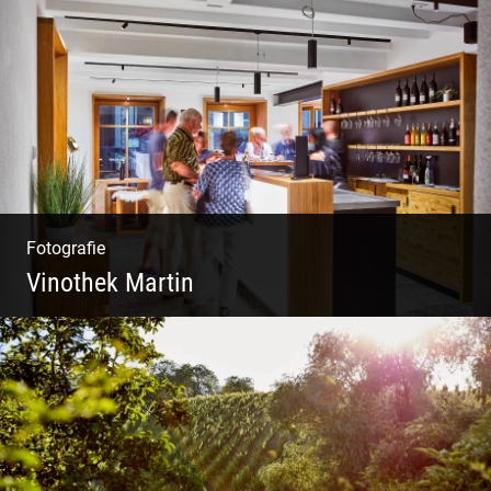
Wunderbare Architektur, außergewöhnliches
Design – eine Oase der Ruhe und
Entspannung. Ausgedehnte Fotostrecke
Fotografie
Vinothek Martin
Shooting Vinothek und Ferienwohnung