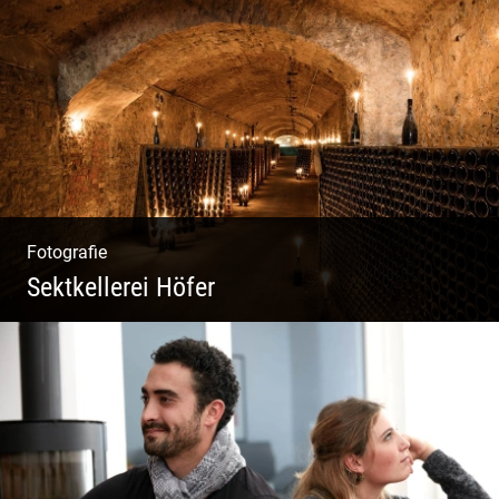
Du beginnst Dein Eigenes zu erschaffen und
weißt nicht, wo du beginnen sollst?
Fotografie
Sektkellerei Höfer
Sekt Perlen | Tiefe Keller | Coole Kerle |
Idyllische Weinberge