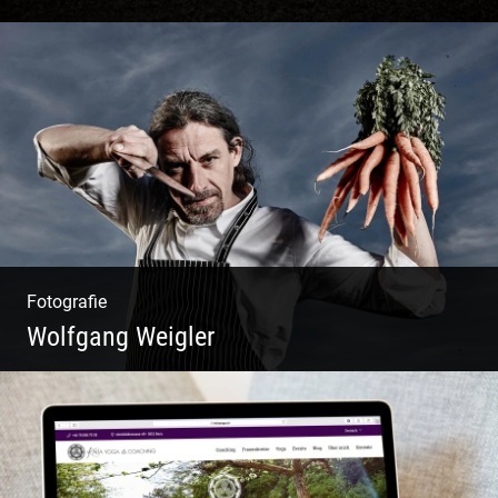
Matsch|Oldtimer|Männer|Spass
Fotografie
Wolfgang Weigler
W.U.F.O. Food Orbiter | Event Gastronomie |
Catering Service | Essen & Trinken