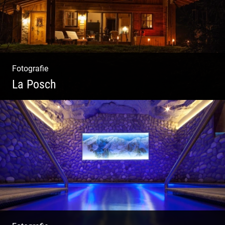
Fotografie
La Posch
Kuschelige Chalets | Traumhaftes Tirol |
Luxuriöse Auszeit | Alpiner Lifestyle