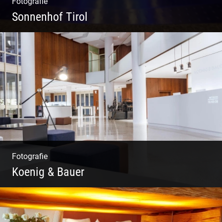
Fotografie
Sonnenhof Tirol
Freundliches Team | Moderne Zimmer |
Luxuriöser Spa | Coole Köche
Fotografie
Koenig & Bauer
Moderne Architektur | Offen & Futuristisch |
Foyer Gestaltung | Weite Räume