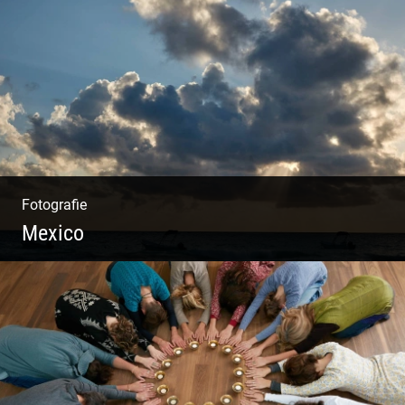
Architekten & Bürokatzen | Bauzeichner &
Bauleiter | Mitarbeiter Shooting | Kreative
Köpfe
Fotografie
Mexico
Travelling Mexico | Tulum Sunsets | Yellow
Izamal | Isla Holbox