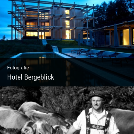
Kuhportraits
Fotografie
Hotel Bergeblick
Wunderbare Architektur, außergewöhnliches
Design – eine Oase der Ruhe und
Entspannung. Ausgedehnte Fotostrecke