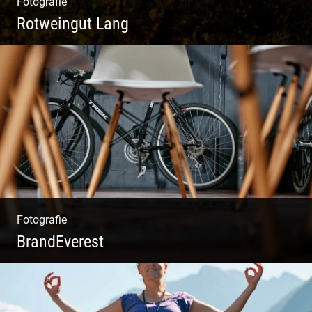
Fotografie
Rotweingut Lang
Rotweine aus Österreich | Genussvolle
Weinprobe | Herbstliche Weinberge | Uriger
Weinkeller
Fotografie
BrandEverest
Kommunikationsfotografie | Branding mit
Bildwelten | Markenerlebnisse | Corporate