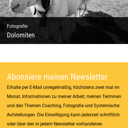
Fotografie
Dolomiten
Sommer & Winter | Berge & Wiesen | Kühe &
Schafe | Gipfel & Täler
Abonniere meinen Newsletter
Erhalte per E-Mail unregelmäßig, höchstens zwei mal im
Monat, Informationen zu meiner Arbeit, meinen Terminen
und den Themen Coaching, Fotografie und Systemische
Aufstellungen. Die Einwilligung kann jederzeit schriftlich
oder über den in jedem Newsletter vorhandenen