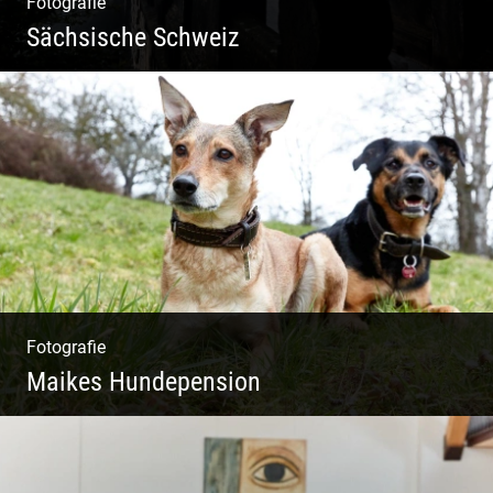
Fotografie
Sächsische Schweiz
Morgendliche Mystik im Elbsandsteingebirge
Fotografie
Maikes Hundepension
Tierisch lebendiges Shooting