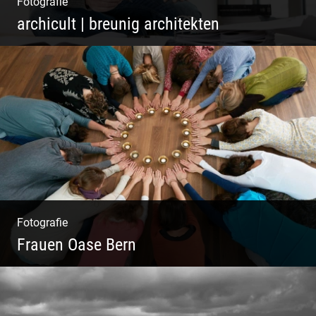
Fotografie
archicult | breunig architekten
Architekten & Bürokatzen | Bauzeichner &
Bauleiter | Mitarbeiter Shooting | Kreative
Köpfe
Fotografie
Frauen Oase Bern
Yoga Fotografie | Magische Momente | Bunte
Farben | Wilde Formen