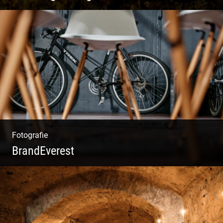
Rotweine aus Österreich | Genussvolle
Weinprobe | Herbstliche Weinberge | Uriger
Weinkeller
Fotografie
BrandEverest
Kommunikationsfotografie | Branding mit
Bildwelten | Markenerlebnisse | Corporate
Design