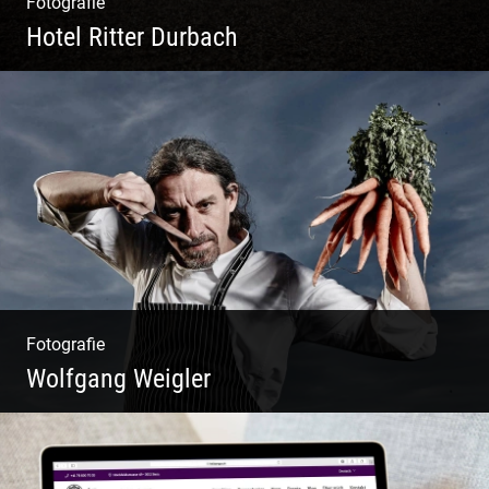
Fotografie
Hotel Ritter Durbach
Matsch|Oldtimer|Männer|Spass
Fotografie
Wolfgang Weigler
W.U.F.O. Food Orbiter | Event Gastronomie |
Catering Service | Essen & Trinken