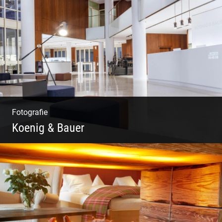
Freundliches Team | Moderne Zimmer |
Luxuriöser Spa | Coole Köche
Fotografie
Koenig & Bauer
Moderne Architektur | Offen & Futuristisch |
Foyer Gestaltung | Weite Räume