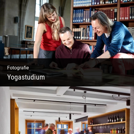
Wunderbare Architektur, außergewöhnliches
Design – eine Oase der Ruhe und
Entspannung. Ausgedehnte Fotostrecke
Fotografie
Yogastudium
Philosophie | Asana | Yogapraxis