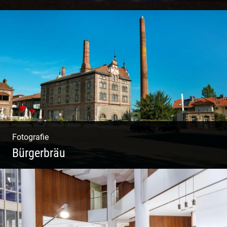
Freundliches Team | Moderne Zimmer |
Luxuriöser Spa | Coole Köche
Fotografie
Bürgerbräu
Gewerbe & Handwerk | Kultur & Kreativität |
Urban & Weltoffen | Gastro & Events