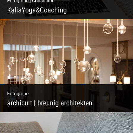
Fotografie
|
Consulting
KaliaYoga&Coaching
Pint- & Webdesign, Fotografie & Corporate-
Design
Fotografie
archicult | breunig architekten
Wasser im Fluss der Kurstadt