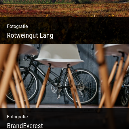
Fotografie
Rotweingut Lang
Rotweine aus Österreich | Genussvolle
Weinprobe | Herbstliche Weinberge | Uriger
Weinkeller
Fotografie
BrandEverest