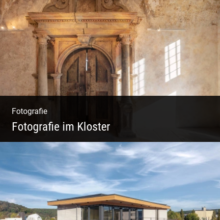
Wunderbare Architektur, außergewöhnliches
Design – eine Oase der Ruhe und
Entspannung. Ausgedehnte Fotostrecke
Fotografie
Fotografie im Kloster
Leben im Kloster. Nur anders. Feinste
Architektur(Fotografie)