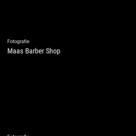
Fotografie
Maas Barber Shop
Coole Bartstyles | Haircut & Shave | Farbe
& Schnitt | Creating Men