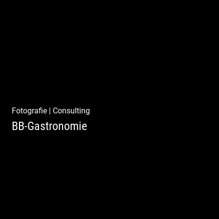
Pint- & Webdesign, Fotografie & Corporate-
Design
Fotografie
|
Consulting
BB-Gastronomie
Fotografie, Marketing & Design