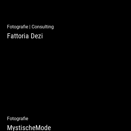
Fotografie
|
Consulting
Fattoria Dezi
Konzeption & Gestaltung |
Übersetzung & Medien | Fotografie &
Texting | Feine Weine
Fotografie
MystischeMode