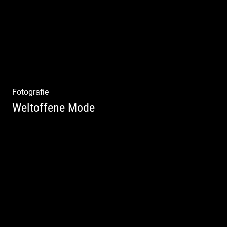
Fotografie
Weltoffene Mode
Authentische Damenmode | Hochwertige
Materialien | Moderne Kollektionen |
Exklusive Bekleidung