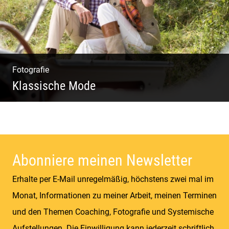
Fotografie
Klassische Mode
Detailverliebt & Individuell |
Lebensgefühl & Passion | Tradition &
Coolness | Wiesen & Seen
Abonniere meinen Newsletter
Erhalte per E-Mail unregelmäßig, höchstens zwei mal im
Monat, Informationen zu meiner Arbeit, meinen Terminen
und den Themen Coaching, Fotografie und Systemische
Aufstellungen. Die Einwilligung kann jederzeit schriftlich