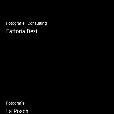
Fotografie
|
Consulting
Fattoria Dezi
Konzeption & Gestaltung |
Übersetzung & Medien | Fotografie &
Texting | Feine Weine
Fotografie
La Posch