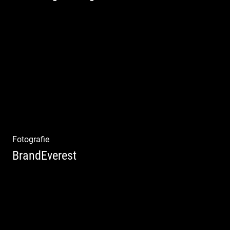
Rotweine aus Österreich | Genussvolle
Weinprobe | Herbstliche Weinberge | Uriger
Weinkeller
Fotografie
BrandEverest
Kommunikationsfotografie | Branding mit
Bildwelten | Markenerlebnisse | Corporate
Design