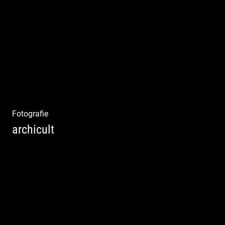
Boden & Raumausstattung | Imposantes
Gewölbe | Großzügige Räume | Vintage Stil
Fotografie
archicult
Lesen & Inspirieren | Messen & Verlegen |
Zeichnen & Malen | Planen & Bauen