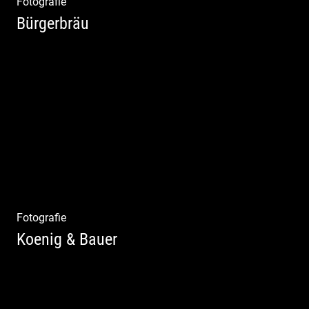
Fotografie
Bürgerbräu
Gewerbe & Handwerk | Kultur & Kreativität |
Urban & Weltoffen | Gastro & Events
Fotografie
Koenig & Bauer
Moderne Architektur | Offen & Futuristisch |
Foyer Gestaltung | Weite Räume