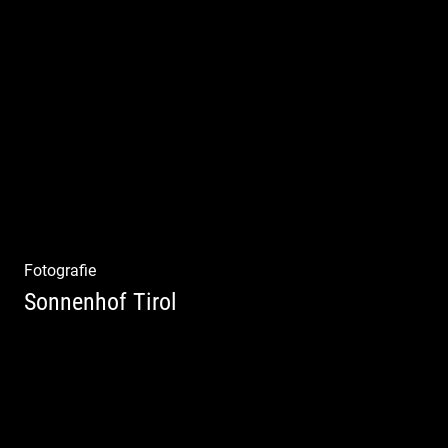
Kuschelige Chalets | Traumhaftes Tirol |
Luxuriöse Auszeit | Alpiner Lifestyle
Fotografie
Sonnenhof Tirol
Freundliches Team | Moderne Zimmer |
Luxuriöser Spa | Coole Köche