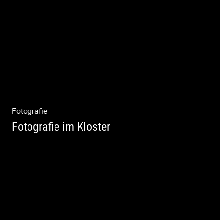
Wunderbare Architektur, außergewöhnliches
Design – eine Oase der Ruhe und
Entspannung. Ausgedehnte Fotostrecke
Fotografie
Fotografie im Kloster
Leben im Kloster. Nur anders. Feinste
Architektur(Fotografie)