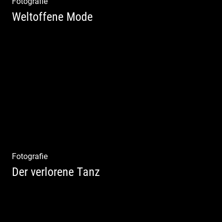
Fotografie
Weltoffene Mode
Authentische Damenmode | Hochwertige
Materialien | Moderne Kollektionen |
Exklusive Bekleidung
Fotografie
Der verlorene Tanz
Bewegung im Fluss – sinnliche Aktfotografie