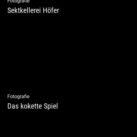
Fotografie
Sektkellerei Höfer
Sekt Perlen | Tiefe Keller | Coole Kerle |
Idyllische Weinberge
Fotografie
Das kokette Spiel
Sinnlich inszeniert, spielerische Poesie