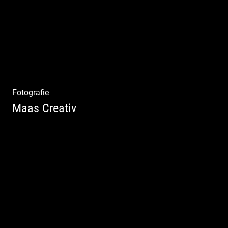
Fotografie
Maas Creativ
Wella Trendshows | Kreatives Styling |
Friseur Salon | Haar Trends