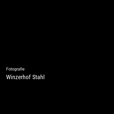
Shooting Vinothek und Ferienwohnung
Fotografie
Winzerhof Stahl
Ganz neu durfte es werden. Alles. Fotos.
Web. Shop.