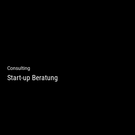
Einzel Coaching – Wir erobern DEIN Leben
zurück
Consulting
Start-up Beratung
Du beginnst Dein Eigenes zu erschaffen und
weißt nicht, wo du beginnen sollst?