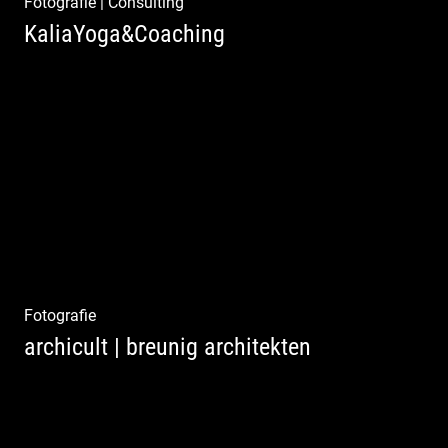
Fotografie
|
Consulting
KaliaYoga&Coaching
Pint- & Webdesign, Fotografie & Corporate-
Design
Fotografie
archicult | breunig architekten
Wasser im Fluss der Kurstadt