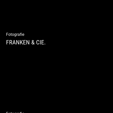
Fotografie
FRANKEN & CIE.
Katalog Shooting | Moderne Klassik |
Luxuriöse Mode | Country Style