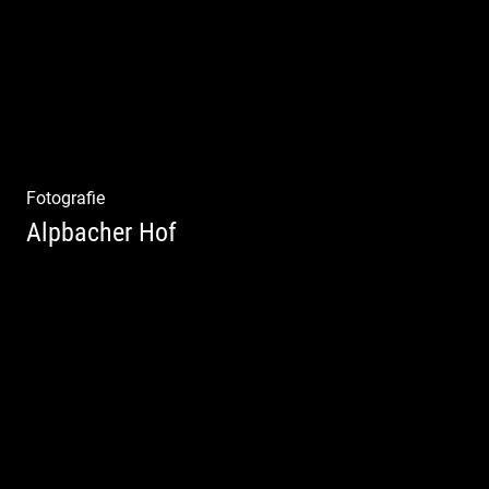
Fotografie
Alpbacher Hof
Liebevolles Design | Moderne Zimmer |
Luxuriöser Spa | Alpiner Stil