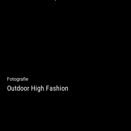
Coole Bartstyles | Haircut & Shave | Farbe
& Schnitt | Creating Men
Fotografie
Outdoor High Fashion
Outdoor High Fashion