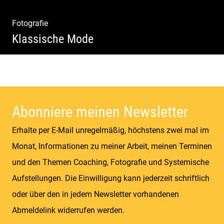
Fotografie
Klassische Mode
Detailverliebt & Individuell |
Lebensgefühl & Passion | Tradition &
Coolness | Wiesen & Seen
Abonniere meinen Newsletter
Erhalte per E-Mail unregelmäßig, höchstens zwei mal im
Monat, Informationen zu meiner Arbeit, meinen Terminen
und den Themen Coaching, Fotografie und Systemische
Aufstellungen. Die Einwilligung kann jederzeit schriftlich
oder über den in jedem Newsletter vorhandenen
Abmeldelink widerrufen werden.