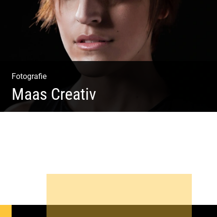
Fotografie
Maas Creativ
Wella Trendshows | Kreatives Styling | Friseur Salon |
Haar Trends