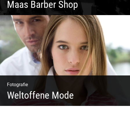
Maas Barber Shop
Coole Bartstyles | Haircut & Shave | Farbe & Schnitt |
Creating Men
Fotografie
Weltoffene Mode
Authentische Damenmode | Hochwertige Materialien |
Moderne Kollektionen | Exklusive Bekleidung