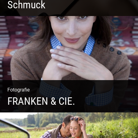
Schmuck
Fotografie
FRANKEN & CIE.
Katalog Shooting | Moderne Klassik | Luxuriöse Mode |
Country Style