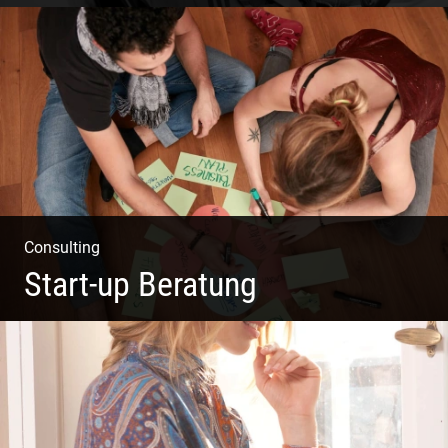
Klassische Editorials
Consulting
Start-up Beratung
Du beginnst Dein Eigenes zu erschaffen und weißt nicht,
wo du beginnen sollst?