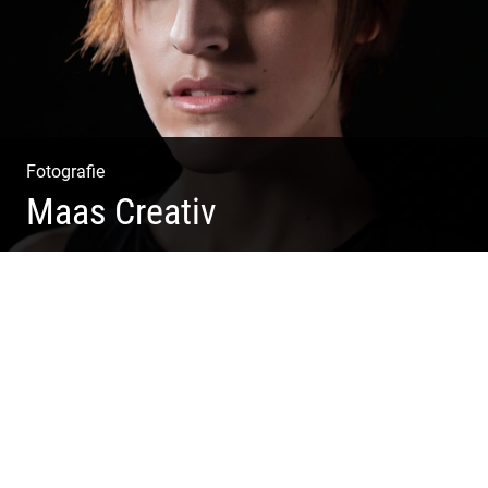
Fotografie
Maas Creativ
Wella Trendshows | Kreatives Styling | Friseur Salon |
Haar Trends