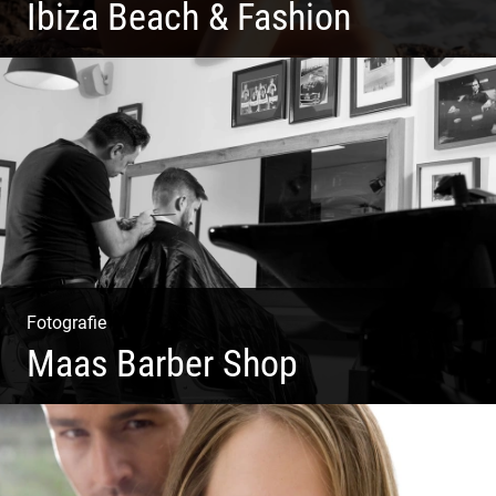
Ibiza Beach & Fashion
Ibiza Beach & Fashion
Fotografie
Maas Barber Shop
Coole Bartstyles | Haircut & Shave | Farbe & Schnitt |
Creating Men